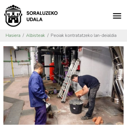
Hasiera
Albisteak
Peoiak kontratatzeko lan-deialdia