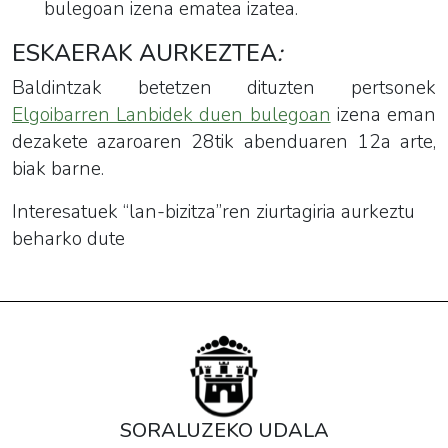
bulegoan izena ematea izatea.
ESKAERAK AURKEZTEA
:
Baldintzak betetzen dituzten pertsonek
Elgoibarren Lanbidek duen bulegoan
izena eman
dezakete azaroaren 28tik abenduaren 12a arte,
biak barne.
Interesatuek “lan-bizitza”ren ziurtagiria aurkeztu
beharko dute
SORALUZEKO UDALA