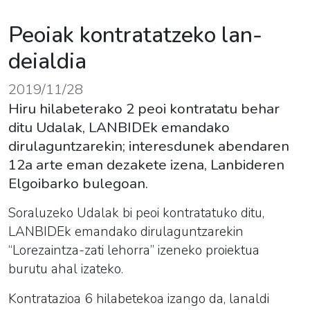
Peoiak kontratatzeko lan-
deialdia
2019/11/28
Hiru hilabeterako 2 peoi kontratatu behar
ditu Udalak, LANBIDEk emandako
dirulaguntzarekin; interesdunek abendaren
12a arte eman dezakete izena, Lanbideren
Elgoibarko bulegoan.
Soraluzeko Udalak bi
peoi
kontratatuko ditu,
LANBIDEk emandako dirulaguntzarekin
“Lorezaintza-zati lehorra” izeneko proiektua
burutu ahal izateko.
Kontratazioa 6 hilabetekoa izango da, lanaldi