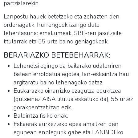
partzialarekin.
Lanpostu hauek betetzeko eta zehazten den
ordenagatik, hurrengoek izango dute
lehentasuna: emakumeak, SBE-ren jasotzaile
titularrak eta 55 urte baino gehiagokoak.
BERARIAZKO BETEBEHARRAK:
Lehenetsi egingo da bailarako udalerriren
batean erroldatua egotea, lan-eskaintza hau
argitaratu baino lehenagoko dataz.
Euskarazko oinarrizko ezagutza edukitzea
(gutxienez AISA titulua eskatuko da)
, 55 urtez
gorakoentzat izan ezik.
Baldintza fisiko onak.
Eskaerak aurkezteko epea amaitzen den
egunean enplegurik gabe eta LANBIDEko