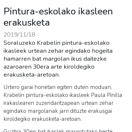
Pintura-eskolako ikasleen
erakusketa
2019/11/18
Soraluzeko Krabelin pintura-eskolako
ikasleek urtean zehar egindako hogeita
hamarren bat margolan ikus daitezke
azaroaren 30era arte kiroldegiko
erakusketa-aretoan.
Urtero garai honetan egiten duten moduan,
Krabelin
pintura
-
eskolako
ikasleek Paula Pinilla
irakaslearen zuzendaritzapean urtean zehar
egindako margolanak jarri dituzte erakusgai
kiroldegiko erakusketa-aretoan.
Guztira 30en bat ikaslek margotutako beste