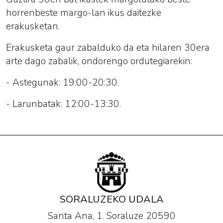
horrenbeste margo-lan ikus daitezke
erakusketan.
Erakusketa gaur zabalduko da eta hilaren 30era
arte dago zabalik, ondorengo ordutegiarekin:
- Astegunak: 19:00-20:30.
- Larunbatak: 12:00-13:30.
SORALUZEKO UDALA
Santa Ana, 1. Soraluze 20590