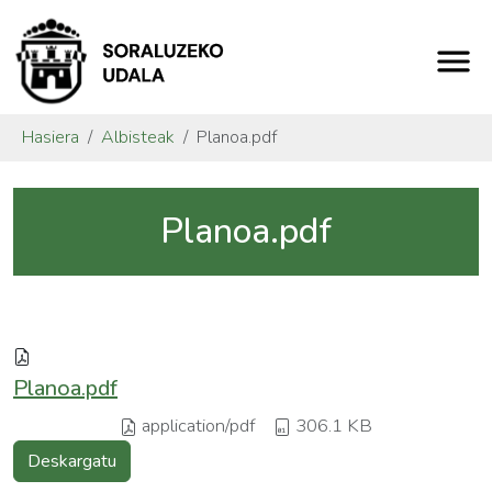
Hasiera
Albisteak
Planoa.pdf
Planoa.pdf
Planoa.pdf
application/pdf
306.1 KB
Deskargatu