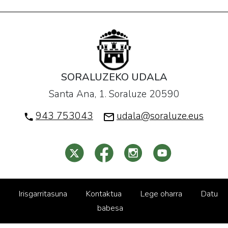
SORALUZEKO UDALA
Santa Ana, 1. Soraluze 20590
943 753043
udala@soraluze.eus
Irisgarritasuna
Kontaktua
Lege oharra
Datu
babesa