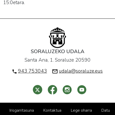
15:0etara.
SORALUZEKO UDALA
Santa Ana, 1. Soraluze 20590
943 753043
udala@soraluze.eus
Irisgarritasuna
Kontaktua
Lege oharra
Datu