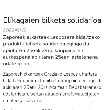
Elikagaien bilketa solidarioa
2022/04/21
Zaporeak elkarteak Lesbosera bidaltzeko
produktu bilketa solidarioa egingo du
apirilaren 25etik 29ra; kanpainaren
aurkezpena apirilaren 25ean, astelehena,
udaletxean.
Zaporeak elkarteak Greziako Lesbos uhartera
bidaltzeko produktu bilketa-kanpaina egingoi du
apirilaren 25etik 29ra bitartean Debabarreneko
udalerrietan, bertan dauden errefuxiatuei jaten
ematen jarraitzeko.