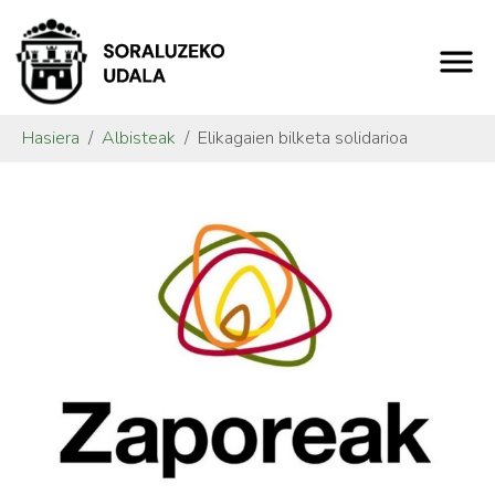
Hasiera
Albisteak
Elikagaien bilketa solidarioa