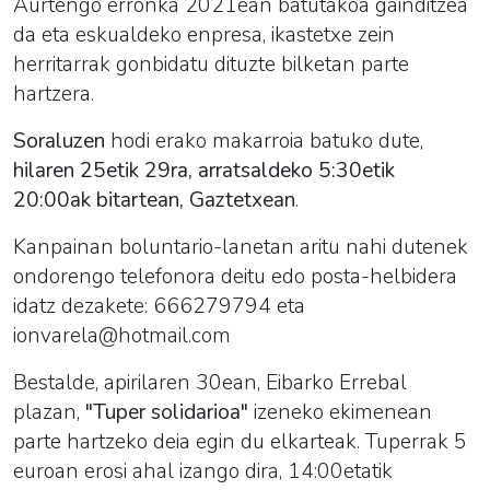
Aurtengo erronka 2021ean batutakoa gainditzea
da eta eskualdeko enpresa, ikastetxe zein
herritarrak gonbidatu dituzte bilketan parte
hartzera.
Soraluzen
hodi erako makarroia batuko dute,
hilaren 25etik 29ra, arratsaldeko 5:30etik
20:00ak bitartean, Gaztetxean
.
Kanpainan boluntario-lanetan aritu nahi dutenek
ondorengo telefonora deitu edo posta-helbidera
idatz dezakete: 666279794 eta
ionvarela@hotmail.com
Bestalde, apirilaren 30ean, Eibarko Errebal
plazan,
"Tuper solidarioa"
izeneko ekimenean
parte hartzeko deia egin du elkarteak. Tuperrak 5
euroan erosi ahal izango dira, 14:00etatik