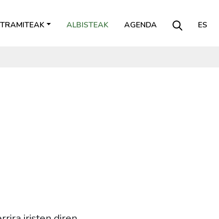
TRAMITEAK
ALBISTEAK
AGENDA
ES
rira iristen diren