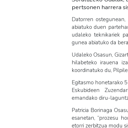
pertsonen harrera si
Datorren ostegunean, 
abiatuko duen partehar
udaleko teknikariek pa
gunea abiatuko da berai
Udaleko Osasun, Gizar
hilabeteko irauena i
koordinatuko du, Pilpi
Egitasmo honetarako 5.
Eskubideen Zuzendari
emandako diru-laguntza
Patricia Borinaga Osas
esanetan, “prozesu hon
etorri zerbitzua modu si