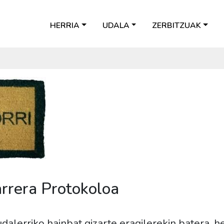
HERRIA
UDALA
ZERBITZUAK
rrera Protokoloa
alerriko hainbat gizarte eragilerekin batera, her