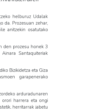
atzeko helburuz Udalak
go da. Prozesuan zehar,
ile anitzekin osatutako
en den prozesu honek 3
Ainara Santaquiteriak
ko Bizikidetza eta Giza
itasmoen garapenerako
atzordeko arduradunaren
 orori harrera eta ongi
tetik, herritarrak jabetu