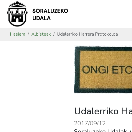
Hasiera
Albisteak
Udalerriko Harrera Protokoloa
Udalerriko Ha
2017/09/12
Soraluzeko Udalak, ud