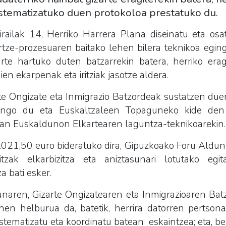
stematizatuko duen protokoloa prestatuko du.
irailak 14, Herriko Harrera Plana diseinatu eta os
tze-prozesuaren baitako lehen bilera teknikoa egin
rte hartuko duten batzarrekin batera, herriko erag
en ekarpenak eta iritziak jasotze aldera.
te Ongizate eta Inmigrazio Batzordeak sustatzen du
zango du eta Euskaltzaleen Topaguneko kide den 
lean Euskaldunon Elkartearen laguntza-teknikoarekin.
021,50 euro bideratuko dira, Gipuzkoako Foru Aldundi
tzak elkarbizitza eta aniztasunari lotutako eg
 bati esker.
unaren, Gizarte Ongizatearen eta Inmigrazioaren B
en helburua da, batetik, herrira datorren pertsona
stematizatu eta koordinatu batean eskaintzea; eta, bes