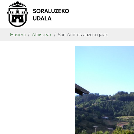
Hasiera
Albisteak
San Andres auzoko jaiak