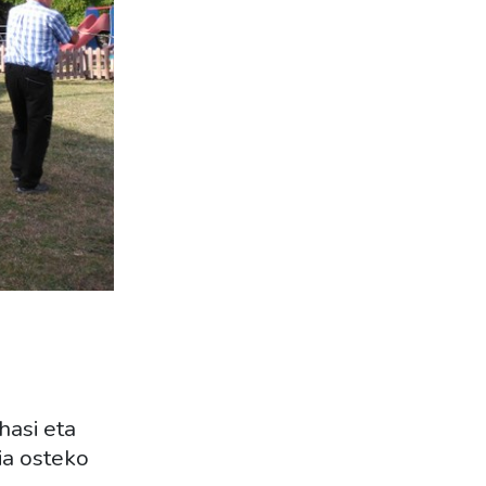
hasi eta
ia osteko