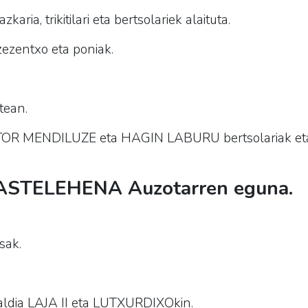
karia, trikitilari eta bertsolariek alaituta.
ezentxo eta poniak.
tean.
ITOR MENDILUZE eta HAGIN LABURU bertsolariak e
ASTELEHENA Auzotarren eguna.
sak.
aldia LAJA II eta LUTXURDIXOkin.