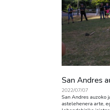
San Andres au
2022/07/07
San Andres auzoko ja
astelehenera arte, e