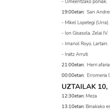
- Umeentzako poniak.
19:00etan:
San Andres 
- Mikel Lopetegi (Urra).
- Ion Gisasola. Zelai IV.
- Imanol Royo, Lartain.
- Iraitz Arruti.
21:00etan:
Herri afaria
00:00etan:
Erromeria 
UZTAILAK 10,
12:30etan:
Meza
13:10etan:
Binakako es