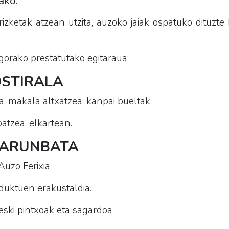
ako.
zketak atzean utzita, auzoko jaiak ospatuko dituzte
orako prestatutako egitaraua:
OSTIRALA
a, makala altxatzea, kanpai bueltak.
atzea, elkartean.
 LARUNBATA
 Auzo Ferixia
duktuen erakustaldia.
heski pintxoak eta sagardoa.