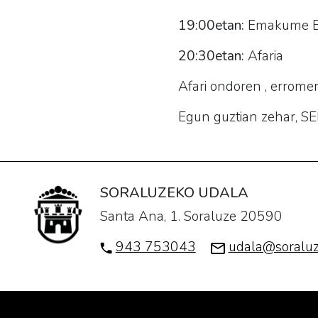
19:00etan:
Emakume 
20:30etan:
Afaria
Afari ondoren , errome
Egun guztian zehar, 
SORALUZEKO UDALA
Santa Ana, 1. Soraluze 20590
943 753043
udala@soraluz