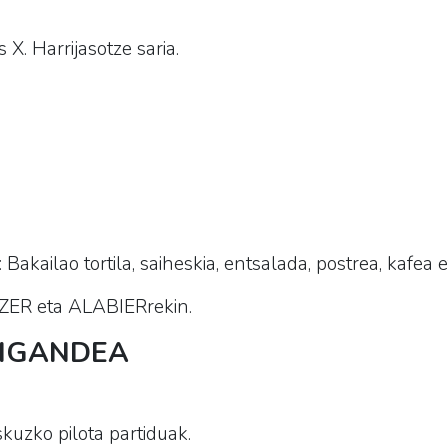
X. Harrijasotze saria.
: Bakailao tortila, saiheskia, entsalada, postrea, kafea 
IZER eta ALABIERrekin.
 IGANDEA
kuzko pilota partiduak.