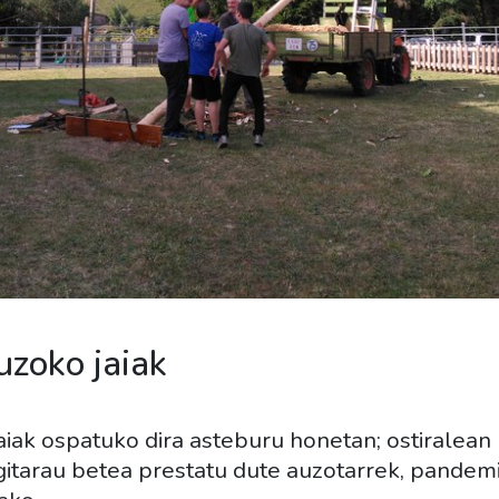
zoko jaiak
iak ospatuko dira asteburu honetan; ostiralean 
gitarau betea prestatu dute auzotarrek, pandem