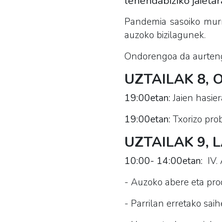
lehendabiziko jaietar
Pandemia sasoiko murri
auzoko bizilagunek.
Ondorengoa da aurteng
UZTAILAK 8, 
19:00etan:
Jaien hasier
19:00etan:
Txorizo prob
UZTAILAK 9,
10:00- 14:00etan:
IV.
- Auzoko abere eta pro
- Parrilan erretako sai