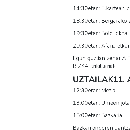
14:30etan:
Elkartean baz
18:30etan:
Bergarako z
19:30etan:
Bolo Jokoa
.
20:30etan:
Afaria elkar
Egun guztian zehar A
BIZKAI trikitilariak.
UZTAILAK11, 
12:30etan:
Mezia.
13:00etan:
Umeen jola
15:00etan:
Bazkaria.
Bazkari ondoren dantz