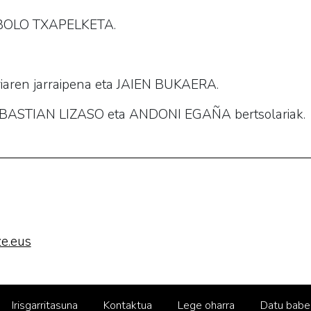
BOLO TXAPELKETA.
riaren jarraipena eta JAIEN BUKAERA.
SEBASTIAN LIZASO eta ANDONI EGAÑA bertsolariak.
e.eus
Irisgarritasuna
Kontaktua
Lege oharra
Datu babe