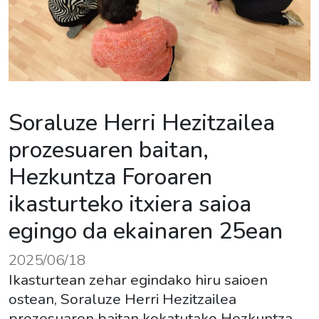
Soraluze Herri Hezitzailea
prozesuaren baitan,
Hezkuntza Foroaren
ikasturteko itxiera saioa
egingo da ekainaren 25ean
2025/06/18
Ikasturtean zehar egindako hiru saioen
ostean, Soraluze Herri Hezitzailea
prozesuaren baitan kokatutako Hezkuntza