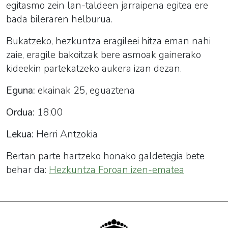
egitasmo zein lan-taldeen jarraipena egitea ere
bada bileraren helburua.
Bukatzeko, hezkuntza eragileei hitza eman nahi
zaie, eragile bakoitzak bere asmoak gainerako
kideekin partekatzeko aukera izan dezan.
Eguna:
ekainak 25, eguaztena
Ordua:
18:00
Lekua:
Herri Antzokia
Bertan parte hartzeko honako galdetegia bete
behar da:
Hezkuntza Foroan izen-ematea