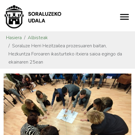
Hasiera
Albisteak
Soraluze Herri Hezitzailea prozesuaren baitan,
Hezkuntza Foroaren ikasturteko itxiera saioa egingo da
ekainaren 25ean