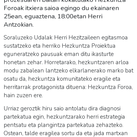
Foroak itxiera saioa egingo du ekainaren
25ean, eguaztena, 18:00etan Herri
Antzokian.
Soraluzeko Udalak Herri Hezitzaileen egitasmoa
sustatzeko eta herriko Hezkuntza Proiektua
eguneratzeko pausuak eman ditu ikasturte
honetan zehar. Horretarako, hezkuntzaren arloa
modu zabalean lantzeko elkarlanerako marko bat
osatu da, hezkuntza komunitateko eragile eta
herritarrak protagonista dituena: Hezkuntza Foroa,
hain zuzen ere.
Urriaz geroztik hiru saio antolatu dira diagnosi
partekatua egin, hezkuntzarako herri estrategia
pentsatu eta plangintza partekatua zehazteko.
Ostean, talde eragilea sortu da eta jada martxan