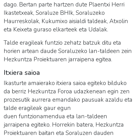
dago. Bertan parte hartzen dute Plaentxi Herri
Ikastetxeak, Soraluze BHIk, Soraluzeko
Haurreskolak, Kukumixo aisialdi taldeak, Atxolin
eta Keixeta guraso elkarteek eta Udalak.
Talde eragileak funtzio zehatz batzuk ditu eta
horien artean daude Soraluzeko lan-taldeen zein
Hezkuntza Proiektuaren jarraipena egitea.
Itxiera saioa
Ikasturte amaierako itxiera saioa egiteko bilduko
da berriz Hezkuntza Foroa udazkenean egin zen
prozesutik aurrera emandako pausuak azaldu eta
talde eragileak gaur egun
duen funtzionamendua eta lan-taldeen
jarraipena egiteko. Horrekin batera, Hezkuntza
Proiektuaren baitan eta Soraluzen dauden