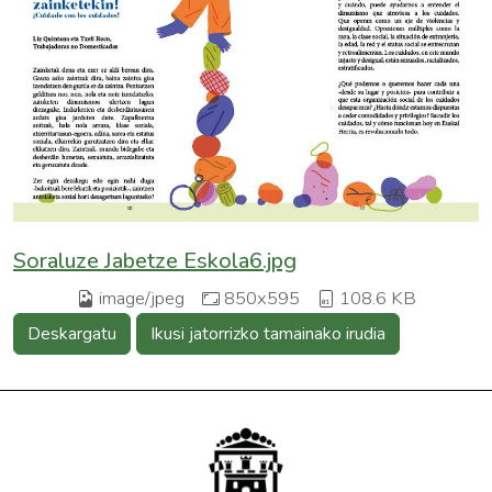
Soraluze Jabetze Eskola6.jpg
image/jpeg
850x595
108.6 KB
Deskargatu
Ikusi jatorrizko tamainako irudia