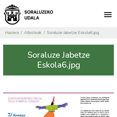
Hasiera
Albisteak
Soraluze Jabetze Eskola6.jpg
Soraluze Jabetze
Eskola6.jpg