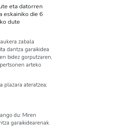
ute eta datorren
a eskainiko die 6
uko dute
 aukera zabala
ita dantza garaikidea
en bidez gorputzaren,
 pertsonen arteko
a plazara ateratzea;
emango du: Miren
ntza garaikidearenak.