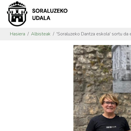
Hasiera
Albisteak
'Soraluzeko Dantza eskola' sortu da