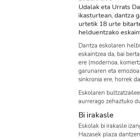
Udalak eta Urrats Da
ikasturtean, dantza g
urtetik 18 urte bita
helduentzako eskain
Dantza eskolaren helbu
eskaintzea da, bai bert
ere (modernoa, komertz
garunaren eta emozioar
sinkronia ere, horrek d
Eskolaren bultzatzailee
aurrerago zehaztuko dut
Bi irakasle
Eskolak bi irakasle iza
Hazasek plaza dantzen 