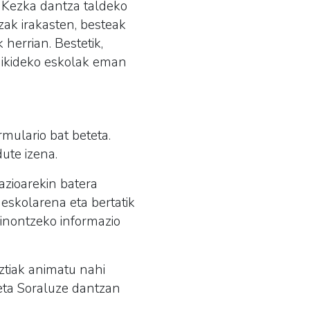
o Kezka dantza taldeko
zak irakasten, besteak
herrian. Bestetik,
raikideko eskolak eman
mulario bat beteta.
dute izena.
zioarekin batera
eskolarena eta bertatik
ainontzeko informazio
ztiak animatu nahi
 eta Soraluze dantzan