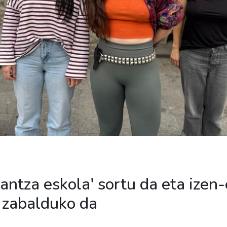
antza eskola' sortu da eta izen
 zabalduko da