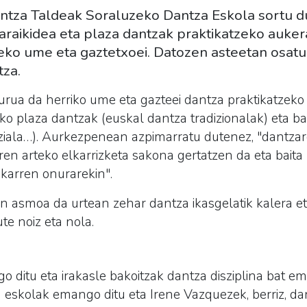
ntza Taldeak Soraluzeko Dantza Eskola sortu d
araikidea eta plaza dantzak praktikatzeko auker
rteko ume eta gaztetxoei. Datozen asteetan osat
tza.
rua da herriko ume eta gazteei dantza praktikatzeko
ako plaza dantzak (euskal dantza tradizionalak) eta ba
iala…). Aurkezpenean azpimarratu dutenez, "dantzar
en arteko elkarrizketa sakona gertatzen da eta baita
akarren onurarekin".
n asmoa da urtean zehar dantza ikasgelatik kalera et
e noiz eta nola.
ngo ditu eta irakasle bakoitzak dantza disziplina bat 
eskolak emango ditu eta Irene Vazquezek, berriz, da