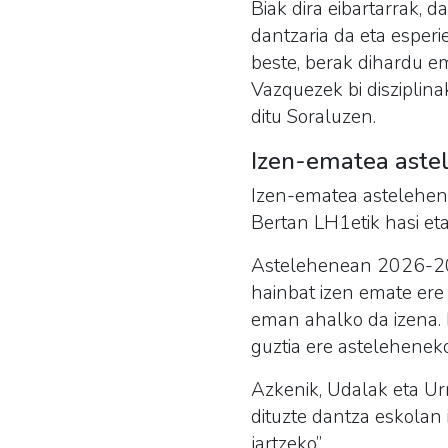
Biak dira eibartarrak, 
dantzaria da eta esperi
beste, berak dihardu e
Vazquezek bi disziplina
ditu Soraluzen.
Izen-ematea astel
Izen-ematea astelehen 
Bertan LH1etik hasi et
Astelehenean 2026-202
hainbat izen emate ere 
eman ahalko da izena. D
guztia ere asteleheneko
Azkenik, Udalak eta Urr
dituzte dantza eskolan
jartzeko”.