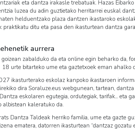
dantzariak eta dantza irakasle trebatuak. Hazas Eibark
entzia luzea du adin guztietako herritarrei euskal dant
maten helduentzako plaza dantzen ikastaroko eskolak 
k praktikatu ditu eta pasa den ikasturtean dantza ga
ehenetik aurrera
goizean zabalduko da eta online egin beharko da, for
a 18 urte bitarteko ume eta gaztetxoek eman ahalko 
7 ikasturterako eskolaz kanpoko ikastaroen informa
irekiko dira Soraluze.eus webgunean, tartean, dantza 
antza eskolaren egutegia, ordutegiak, tarifak... eta g
 albistean kaleratuko da.
ats Dantza Taldeak herriko familia, ume eta gazte gu
 izena ematera, datorren ikasturtean “dantzaz gozatu