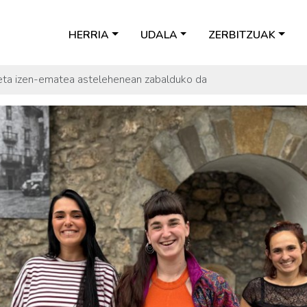
HERRIA
UDALA
ZERBITZUAK
 eta izen-ematea astelehenean zabalduko da