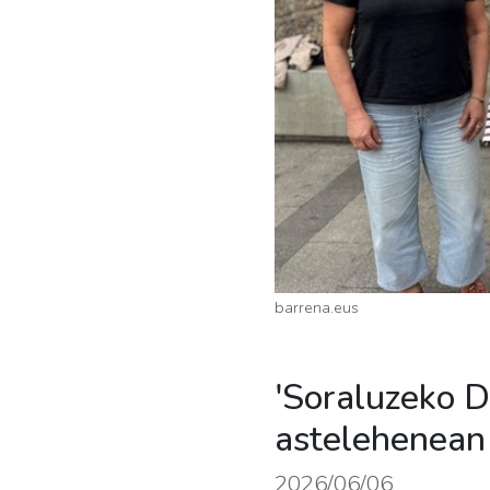
barrena.eus
'Soraluzeko D
astelehenean
2026/06/06