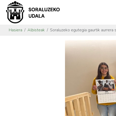
Hasiera
Albisteak
Soraluzeko egutegia gaurtik aurrera 