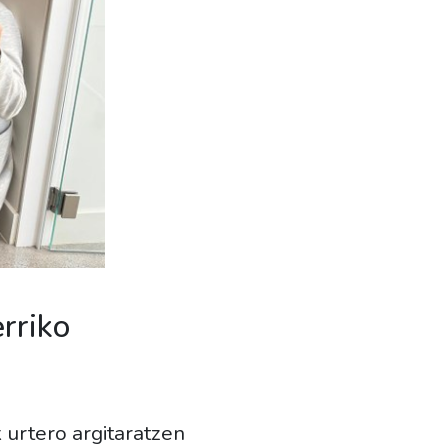
rriko
k urtero argitaratzen