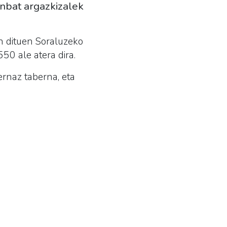
inbat argazkizalek
en dituen Soraluzeko
550 ale atera dira.
ernaz taberna, eta