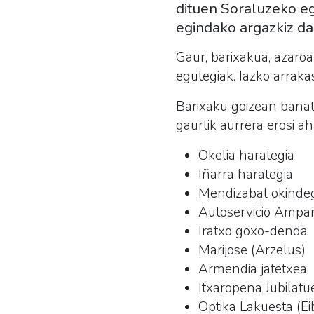
dituen Soraluzeko eg
egindako argazkiz da
Gaur, barixakua, azaroak
egutegiak. Iazko arrakas
Barixaku goizean banatu
gaurtik aurrera erosi a
Okelia harategia
Iñarra harategia
Mendizabal okinde
Autoservicio Ampa
Iratxo goxo-denda
Marijose (Arzelus)
Armendia jatetxea
Itxaropena Jubilatu
Optika Lakuesta (Ei