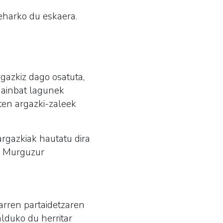
eharko du eskaera.
gazkiz dago osatuta,
 hainbat lagunek
ten argazki-zaleek
argazkiak hautatu dira
or Murguzur
tarren partaidetzaren
balduko du herritar