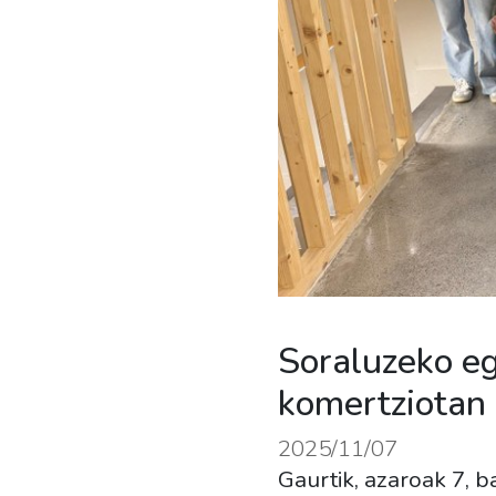
Soraluzeko eg
komertziotan
2025/11/07
Gaurtik, azaroak 7, b