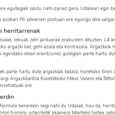
 ere egutegiak saldu nahi izanez gero, Udalean egin b
e azokan Pil-pileanen postuan ere egongo dira salgai.
i herritarrenak
saiak, lekuak zein jarduerak erakusten dituzten 14 ar
eko argazki bat, gehi azala eta kontrazala. Argazkiok
ak egindako deiari erantzunez gutegian parte hartu du
ek parte hartu dute argazkiak bidaliz; horietako 6ren 
rargi Argazkilaritza Kolektiboko Mikel Valero eta Bitt
erretratuak ere.
erdin
 formula berarekin segi nahi du Udalak; hau da, herri
 Hori horrela, urtarriletik ekainera bitarteko tartea za