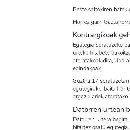
Beste saltokiren batek
Horrez gain, Gaztañerr
Kontrargikoak geh
Egutegia Soraluzeko pai
urteko hilabete bakoitz
ateratakoak dira, Udal
egindakoak.
Guztira 17 soraluzetarr
egutegirako, baita Kont
argazkilariek ateratako 
Datorren urtean b
Datorren urtera begira,
bitartez osatu egutegia.