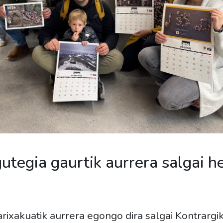
utegia gaurtik aurrera salgai he
arixakuatik aurrera egongo dira salgai Kontrargi