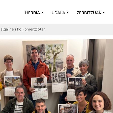
HERRIA
UDALA
ZERBITZUAK
salgai herriko komertziotan