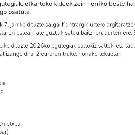
utegiak; elkarteko kideek zein herriko beste ha
go osatuta.
 7, jarriko dituzte salgai
Kontrargik urtero argitaratz
taren ostean, ale guztiak saldu baitziren, aurten ere, 
ko dituzte 2026ko egutegiak saltokiz saltoki eta tab
hal izango dira, 2 euroren truke, honako lekuetan:
gia
ro
en etxea
bar)