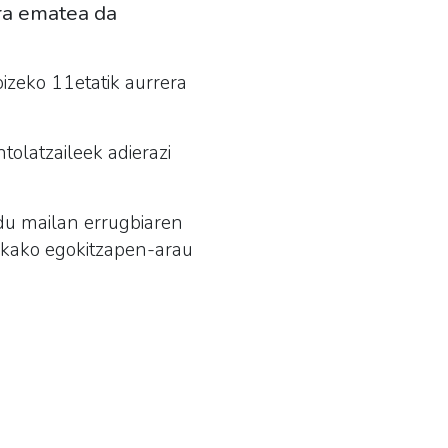
era ematea da
izeko 11etatik aurrera
ntolatzaileek adierazi
du mailan errugbiaren
kako egokitzapen-arau