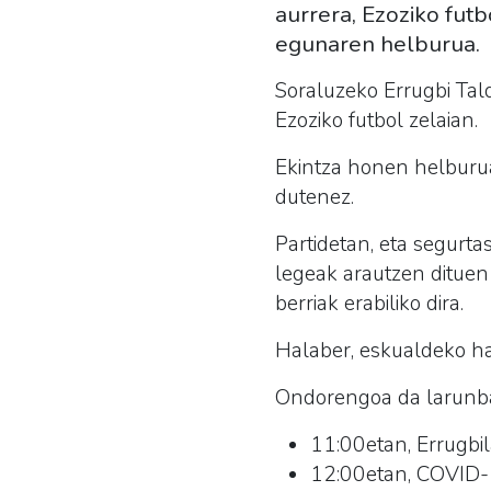
aurrera, Ezoziko fut
egunaren helburua.
Soraluzeko Errugbi Tal
Ezoziko futbol zelaian.
Ekintza honen helbur
dutenez.
Partidetan, eta segur
legeak arautzen ditue
berriak erabiliko dira.
Halaber, eskualdeko hain
Ondorengoa da larunbat
11:00etan, Errugbil
12:00etan, COVID-1