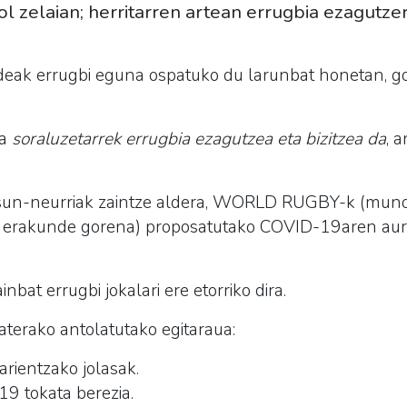
bol zelaian; herritarren artean errugbia ezagutz
deak errugbi eguna ospatuko du larunbat honetan, go
ua
soraluzetarrek errugbia ezagutzea eta bizitzea da
, a
tasun-neurriak zaintze aldera, WORLD RUGBY-k (mun
n erakunde gorena) proposatutako COVID-19aren aur
bat errugbi jokalari ere etorriko dira.
erako antolatutako egitaraua:
arientzako jolasak.
9 tokata berezia.