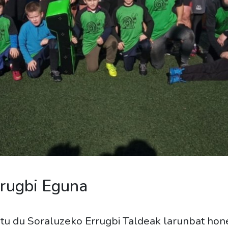
rrugbi Eguna
tu du Soraluzeko Errugbi Taldeak larunbat hone