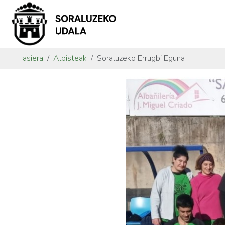
Hasiera
Albisteak
Soraluzeko Errugbi Eguna