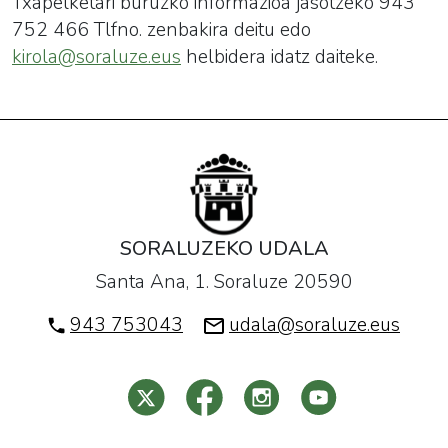
Txapelketari buruzko informazioa jasotzeko 943
7
52 466 Tlfno. zenbakira deitu edo
kirola@soraluze.eus
helbidera idatz daiteke.
SORALUZEKO UDALA
Santa Ana, 1. Soraluze 20590
943 753043
udala@soraluze.eus