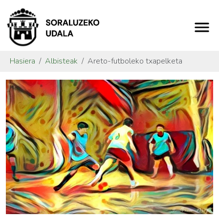
Hasiera
Albisteak
Areto-futboleko txapelketa