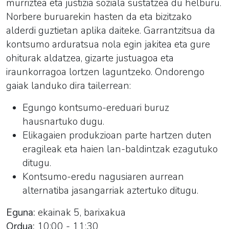
murriztea eta justizia soziala sustatzea du helburu.
Norbere buruarekin hasten da eta bizitzako
alderdi guztietan aplika daiteke. Garrantzitsua da
kontsumo arduratsua nola egin jakitea eta gure
ohiturak aldatzea, gizarte justuagoa eta
iraunkorragoa lortzen laguntzeko. Ondorengo
gaiak landuko dira tailerrean:
Egungo kontsumo-ereduari buruz
hausnartuko dugu.
Elikagaien produkzioan parte hartzen duten
eragileak eta haien lan-baldintzak ezagutuko
ditugu.
Kontsumo-eredu nagusiaren aurrean
alternatiba jasangarriak aztertuko ditugu.
Eguna:
ekainak 5, barixakua
Ordua:
10:00 - 11:30