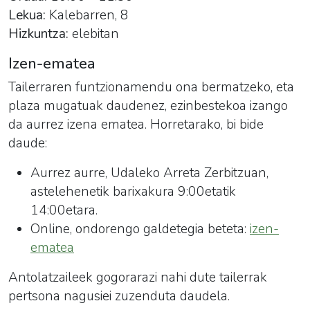
Lekua:
Kalebarren, 8
Hizkuntza:
elebitan
Izen-ematea
Tailerraren funtzionamendu ona bermatzeko, eta
plaza mugatuak daudenez, ezinbestekoa izango
da aurrez izena ematea. Horretarako, bi bide
daude:
Aurrez aurre, Udaleko Arreta Zerbitzuan,
astelehenetik barixakura 9:00etatik
14:00etara.
Online, ondorengo galdetegia beteta:
izen-
ematea
Antolatzaileek gogorarazi nahi dute tailerrak
pertsona nagusiei zuzenduta daudela.