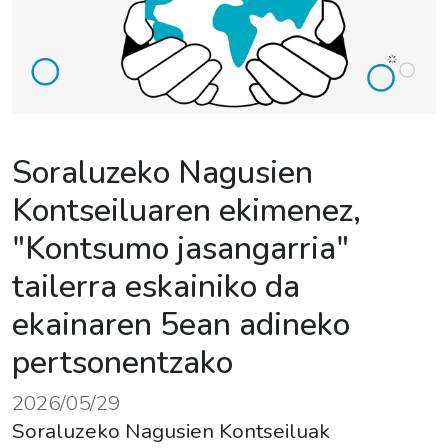
Soraluzeko Nagusien
Kontseiluaren ekimenez,
"Kontsumo jasangarria"
tailerra eskainiko da
ekainaren 5ean adineko
pertsonentzako
2026/05/29
Soraluzeko Nagusien Kontseiluak