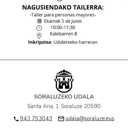
SORALUZEKO UDALA
Santa Ana, 1. Soraluze 20590
943 753043
udala@soraluze.eus