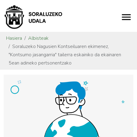
Hasiera
Albisteak
Soraluzeko Nagusien Kontseiluaren ekimenez,
"Kontsumo jasangarria" tailerra eskainiko da ekainaren
5ean adineko pertsonentzako