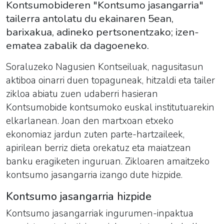
Kontsumobideren "Kontsumo jasangarria"
tailerra antolatu du ekainaren 5ean,
barixakua, adineko pertsonentzako; izen-
ematea zabalik da dagoeneko.
Soraluzeko Nagusien Kontseiluak, nagusitasun
aktiboa oinarri duen topaguneak, hitzaldi eta tailer
zikloa abiatu zuen udaberri hasieran
Kontsumobide kontsumoko euskal institutuarekin
elkarlanean. Joan den martxoan etxeko
ekonomiaz jardun zuten parte-hartzaileek,
apirilean berriz dieta orekatuz eta maiatzean
banku eragiketen inguruan. Zikloaren amaitzeko
kontsumo jasangarria izango dute hizpide.
Kontsumo jasangarria hizpide
Kontsumo jasangarriak ingurumen-inpaktua