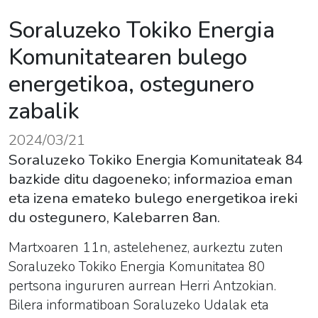
Soraluzeko Tokiko Energia
Komunitatearen bulego
energetikoa, ostegunero
zabalik
2024/03/21
Soraluzeko Tokiko Energia Komunitateak 84
bazkide ditu dagoeneko; informazioa eman
eta izena emateko bulego energetikoa ireki
du ostegunero, Kalebarren 8an.
Martxoaren 11n, astelehenez, aurkeztu zuten
Soraluzeko Tokiko Energia Komunitatea 80
pertsona ingururen aurrean Herri Antzokian.
Bilera informatiboan Soraluzeko Udalak eta