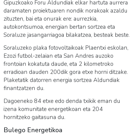
Gipuzkoako Foru Aldundiak elkar hartuta aurrera
daramaten proiektuaren nondik norakoak azaldu
zituzten, bai eta onurak ere: aurrezkia,
autokontsumoa, energian bertan sortzea eta
Soraluze jasangarriagoa bilakatzea, besteak beste.
Soraluzeko plaka fotovoltaikoak Plaentxi eskolan,
Ezozi futbol-zelaian eta San Andres auzoko
frontoian kokatuta daude, eta 2 kilometroko
erradioan dauden 200dik gora etxe horni ditzake.
Plaketatik datorren energia sortzea Aldundiak
finantzatzen du.
Dagoeneko 84 etxe edo denda txikik eman du
izena komunitate energetikoan eta 204
hornitzeko gaitasuna du.
Bulego Energetikoa