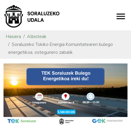
Hasiera
Albisteak
Soraluzeko Tokiko Energia Komunitatearen bulego
energetikoa, ostegunero zabalik