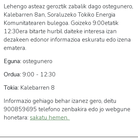
Lehengo asteaz geroztik zabalik dago ostegunero,
Kalebarren 8an, Soraluzeko Tokiko Energia
Komunitatearen bulegoa. Goizeko 9:00etatik
12:30era bitarte hurbil daiteke interesa izan
dezakeen edonor informazioa eskuratu edo izena
ematera.
Eguna:
ostegunero
Ordua:
9:00 - 12:30
Tokia:
Kalebarren 8
Informazio gehiago behar izanez gero, deitu
900859695 telefono zenbakira edo
jo webgune
honetara:
sakatu hemen.