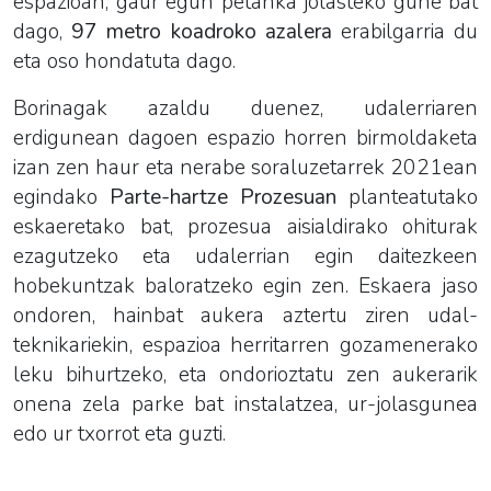
espazioan, gaur egun petanka jolasteko gune bat
dago,
97 metro koadroko azalera
erabilgarria du
eta oso hondatuta dago.
Borinagak azaldu duenez, udalerriaren
erdigunean dagoen espazio horren birmoldaketa
izan zen haur eta nerabe soraluzetarrek 2021ean
egindako
Parte-hartze Prozesuan
planteatutako
eskaeretako bat, prozesua aisialdirako ohiturak
ezagutzeko eta udalerrian egin daitezkeen
hobekuntzak baloratzeko egin zen. Eskaera jaso
ondoren, hainbat aukera aztertu ziren udal-
teknikariekin, espazioa herritarren gozamenerako
leku bihurtzeko, eta ondorioztatu zen aukerarik
onena zela parke bat instalatzea, ur-jolasgunea
edo ur txorrot eta guzti.