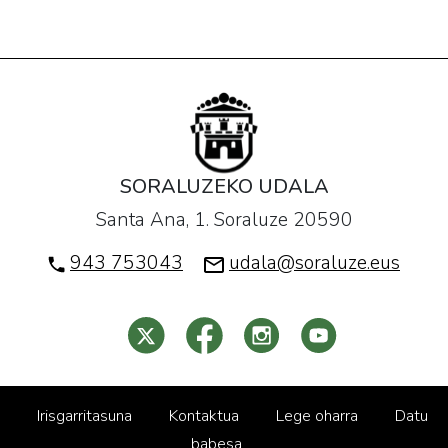
SORALUZEKO UDALA
Santa Ana, 1. Soraluze 20590
943 753043
udala@soraluze.eus
Irisgarritasuna
Kontaktua
Lege oharra
Datu
babesa