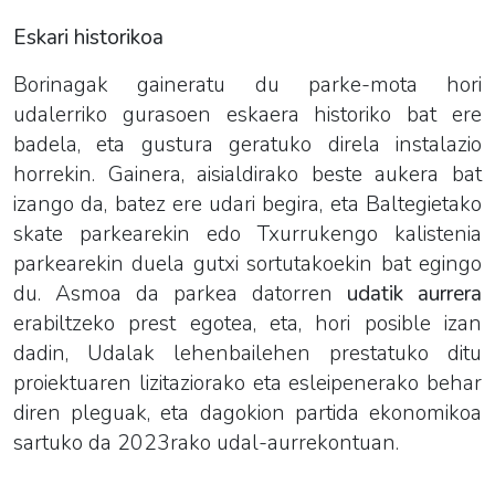
Eskari historikoa
Borinagak gaineratu du parke-mota hori
udalerriko gurasoen eskaera historiko bat ere
badela, eta gustura geratuko direla instalazio
horrekin. Gainera, aisialdirako beste aukera bat
izango da, batez ere udari begira, eta Baltegietako
skate parkearekin edo Txurrukengo kalistenia
parkearekin duela gutxi sortutakoekin bat egingo
du. Asmoa da parkea datorren
udatik aurrera
erabiltzeko prest egotea, eta, hori posible izan
dadin, Udalak lehenbailehen prestatuko ditu
proiektuaren lizitaziorako eta esleipenerako behar
diren pleguak, eta dagokion partida ekonomikoa
sartuko da 2023rako udal-aurrekontuan.