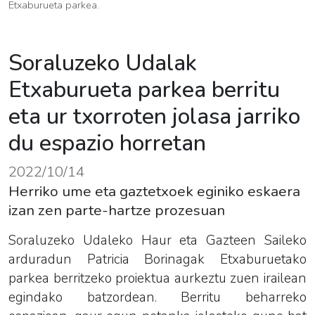
Etxaburueta parkea.
Soraluzeko Udalak
Etxaburueta parkea berritu
eta ur txorroten jolasa jarriko
du espazio horretan
2022/10/14
Herriko ume eta gaztetxoek eginiko eskaera
izan zen parte-hartze prozesuan
Soraluzeko Udaleko Haur eta Gazteen Saileko
arduradun Patricia Borinagak Etxaburuetako
parkea berritzeko proiektua aurkeztu zuen irailean
egindako batzordean. Berritu beharreko