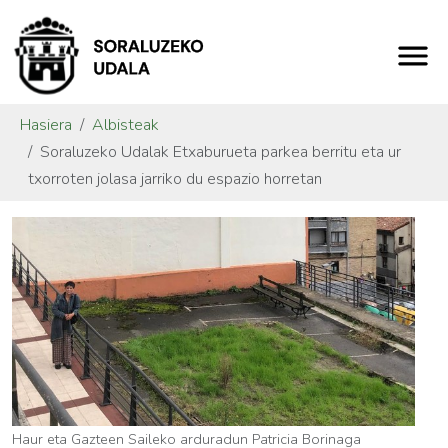
Hasiera
Albisteak
Soraluzeko Udalak Etxaburueta parkea berritu eta ur
txorroten jolasa jarriko du espazio horretan
Haur eta Gazteen Saileko arduradun Patricia Borinaga