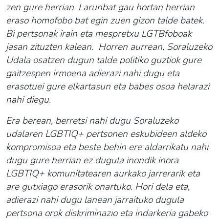
zen gure herrian. Larunbat gau hortan herrian
eraso homofobo bat egin zuen gizon talde batek.
Bi pertsonak irain eta mespretxu LGTBfoboak
jasan zituzten kalean. Horren aurrean, Soraluzeko
Udala osatzen dugun talde politiko guztiok gure
gaitzespen irmoena adierazi nahi dugu eta
erasotuei gure elkartasun eta babes osoa helarazi
nahi diegu.
Era berean, berretsi nahi dugu Soraluzeko
udalaren LGBTIQ+ pertsonen eskubideen aldeko
kompromisoa eta beste behin ere aldarrikatu nahi
dugu gure herrian ez dugula inondik inora
LGBTIQ+ komunitatearen aurkako jarrerarik eta
are gutxiago erasorik onartuko. Hori dela eta,
adierazi nahi dugu lanean jarraituko dugula
pertsona orok diskriminazio eta indarkeria gabeko