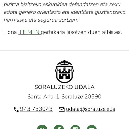
bizitza bizitzeko eskubidea defendatzen eta sexu
edota genero orientazio eta identitate guztientzako
herri aske eta segurua sortzen."
Hona
HEMEN
gertakaria jasotzen duen albistea.
SORALUZEKO UDALA
Santa Ana, 1. Soraluze 20590
943 753043
udala@soraluze.eus