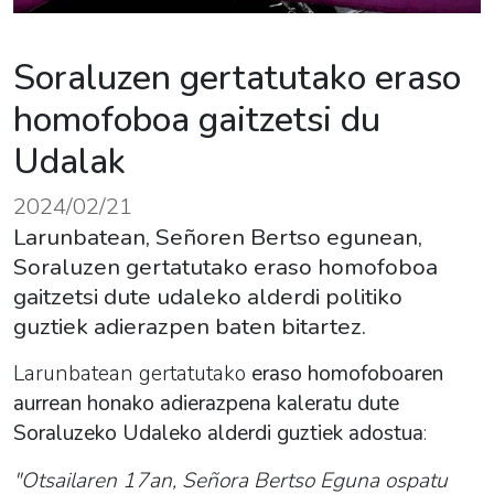
Soraluzen gertatutako eraso
homofoboa gaitzetsi du
Udalak
2024/02/21
Larunbatean, Señoren Bertso egunean,
Soraluzen gertatutako eraso homofoboa
gaitzetsi dute udaleko alderdi politiko
guztiek adierazpen baten bitartez.
Larunbatean gertatutako
eraso homofoboaren
aurrean honako adierazpena kaleratu dute
Soraluzeko Udaleko alderdi guztiek adostua
:
"Otsailaren 17an, Señora Bertso Eguna ospatu