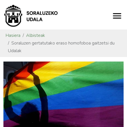
Hasiera
Albisteak
Soraluzen gertatutako eraso homofoboa gaitzetsi du
Udalak