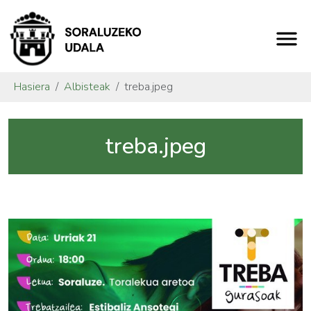
Hasiera
Albisteak
treba.jpeg
treba.jpeg