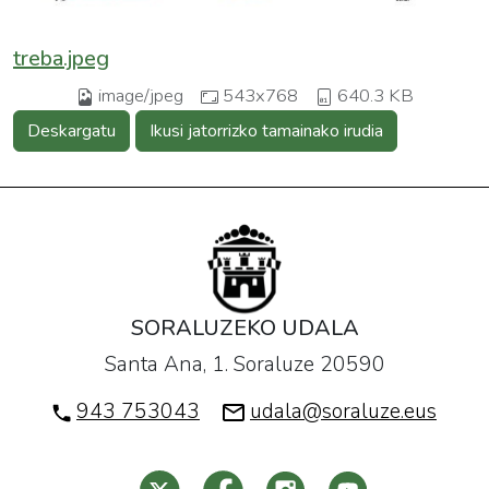
treba.jpeg
image/jpeg
543x768
640.3 KB
Deskargatu
Ikusi jatorrizko tamainako irudia
SORALUZEKO UDALA
Santa Ana, 1. Soraluze 20590
943 753043
udala@soraluze.eus