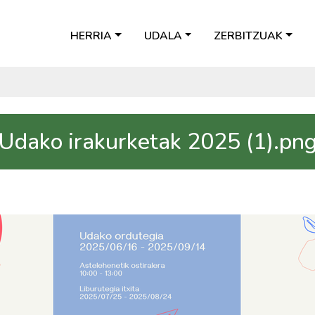
HERRIA
UDALA
ZERBITZUAK
Udako irakurketak 2025 (1).pn