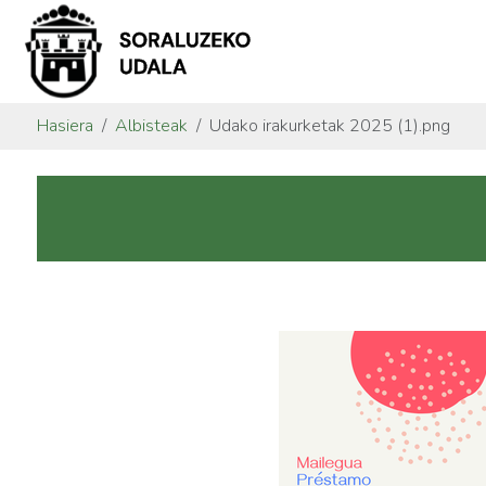
Hasiera
Albisteak
Udako irakurketak 2025 (1).png