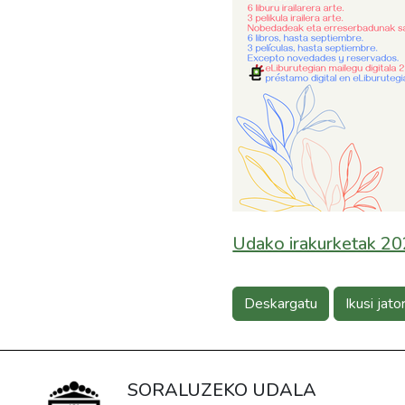
Udako irakurketak 20
Deskargatu
Ikusi jato
SORALUZEKO UDALA