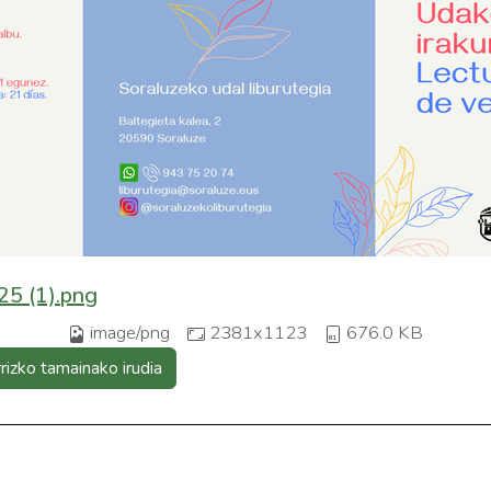
25 (1).png
image/png
2381x1123
676.0 KB
rrizko tamainako irudia