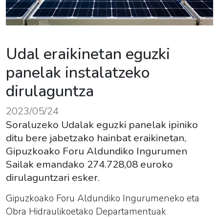
Udal eraikinetan eguzki
panelak instalatzeko
dirulaguntza
2023/05/24
Soraluzeko Udalak eguzki panelak ipiniko
ditu bere jabetzako hainbat eraikinetan,
Gipuzkoako Foru Aldundiko Ingurumen
Sailak emandako 274.728,08 euroko
dirulaguntzari esker.
Gipuzkoako Foru Aldundiko Ingurumeneko eta
Obra Hidraulikoetako Departamentuak