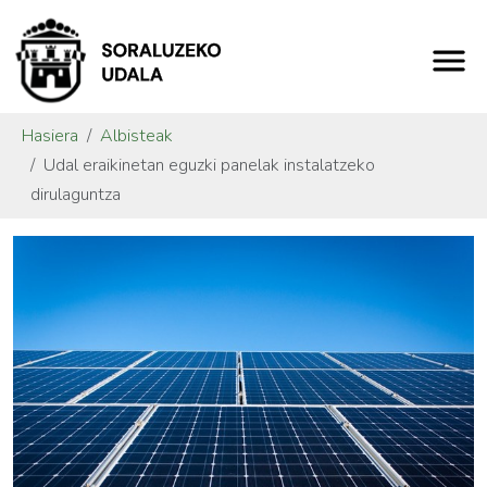
Hasiera
Albisteak
Udal eraikinetan eguzki panelak instalatzeko
dirulaguntza