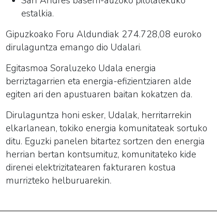
San Andres baserri-auzoko pilotalekuko
estalkia.
Gipuzkoako Foru Aldundiak 274.728,08 euroko
dirulaguntza emango dio Udalari.
Egitasmoa Soraluzeko Udala energia
berriztagarrien eta energia-efizientziaren alde
egiten ari den apustuaren baitan kokatzen da.
Dirulaguntza honi esker, Udalak, herritarrekin
elkarlanean, tokiko energia komunitateak sortuko
ditu. Eguzki panelen bitartez sortzen den energia
herrian bertan kontsumituz, komunitateko kide
direnei elektrizitatearen fakturaren kostua
murrizteko helburuarekin.