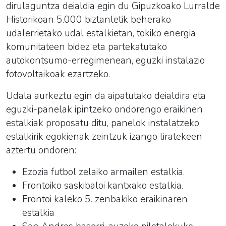
dirulaguntza deialdia egin du Gipuzkoako Lurralde
Historikoan 5.000 biztanletik beherako
udalerrietako udal estalkietan, tokiko energia
komunitateen bidez eta partekatutako
autokontsumo-erregimenean, eguzki instalazio
fotovoltaikoak ezartzeko.
Udala aurkeztu egin da aipatutako deialdira eta
eguzki-panelak ipintzeko ondorengo eraikinen
estalkiak proposatu ditu, panelok instalatzeko
estalkirik egokienak zeintzuk izango liratekeen
aztertu ondoren:
Ezozia futbol zelaiko armailen estalkia.
Frontoiko saskibaloi kantxako estalkia.
Frontoi kaleko 5. zenbakiko eraikinaren
estalkia