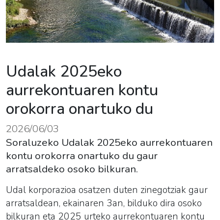
Udalak 2025eko
aurrekontuaren kontu
orokorra onartuko du
2026/06/03
Soraluzeko Udalak 2025eko aurrekontuaren
kontu orokorra onartuko du gaur
arratsaldeko osoko bilkuran.
Udal korporazioa osatzen duten zinegotziak gaur
arratsaldean, ekainaren 3an, bilduko dira osoko
bilkuran eta 2025 urteko aurrekontuaren kontu