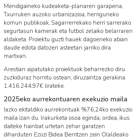
Mendigaineko kudeaketa-planaren garapena,
Txurruken auzoko urbanizazioa, herriguneko
komun publikoak, Sagarrerrekako herri sarrerako
segurtasun kamerak eta futbol zelaiko belarraren
aldaketa. Proiektu guzti hauek dagoeneko abian
daude edota datozen asteetan jarriko dira
martxan.
Arestian aipatutako proiektuok beharrezko diru
zuzkiduraz hornitu ostean, diruzaintza gerakina
1.416.244,97€ lirateke.
2025eko aurrekontuaren exekuzio maila
Iazko ekitaldiko aurrekontuak %76,24ko exekuzio
maila izan du. Irakurketa osoa eginda, ordea, ikus
daiteke hainbat urtetan zehar garatzen
diharduten Ezozi Bidea Berritzen zein Olaldeako