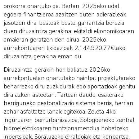
orokorra onartuko da. Bertan, 2025eko udal
egoera finantzieroa azaltzen duten adierazleak
jasotzen dira; besteak beste, garrantzia berezia
duen diruzaintza gerakina: ekitaldi ekonomikoaren
amaieran geratzen den dirua. 2025eko
aurrekontuaren likidazioak 2.144.920,77€tako
diruzaintza gerakina eman du.
Diruzaintza gerakin hori baliatuz 2026ko
aurrekontuetan onartutako hainbat proiektutarako
beharrezko diru zuzkidurak edo aportazioak gehitu
dira azken asteetan. Tartean daude, esaterako,
herriguneko peatonalizazio sistema berria, herrian
zehar asfaltatze lanak egitekoa, Zeleta 4ko
inguruaren berrurbanizazioa, Sologoeneko zentral
hidroelektrikoaren funtzionamendua hobetzeko
inbertsioak, Soraluzeko erraldoiak eta konpartsa,