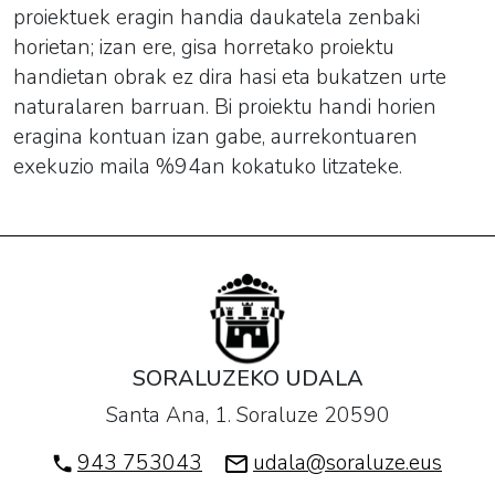
proiektuek eragin handia daukatela zenbaki
horietan; izan ere, gisa horretako proiektu
handietan obrak ez dira hasi eta bukatzen urte
naturalaren barruan. Bi proiektu handi horien
eragina kontuan izan gabe, aurrekontuaren
exekuzio maila %94an kokatuko litzateke.
SORALUZEKO UDALA
Santa Ana, 1. Soraluze 20590
943 753043
udala@soraluze.eus