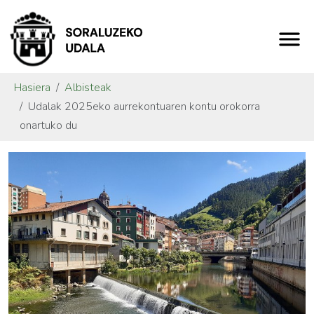
Hasiera
Albisteak
Udalak 2025eko aurrekontuaren kontu orokorra
onartuko du