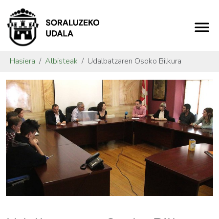
Hasiera
Albisteak
Udalbatzaren Osoko Bilkura