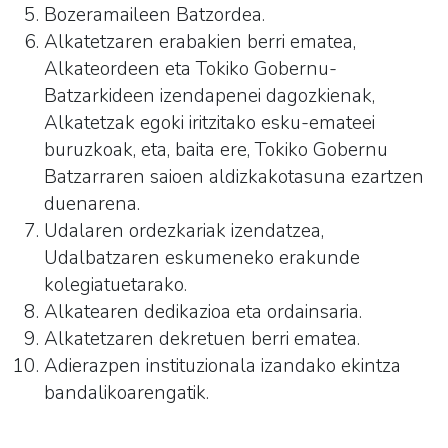
Bozeramaileen Batzordea.
Alkatetzaren erabakien berri ematea,
Alkateordeen eta Tokiko Gobernu-
Batzarkideen izendapenei dagozkienak,
Alkatetzak egoki iritzitako esku-emateei
buruzkoak, eta, baita ere, Tokiko Gobernu
Batzarraren saioen aldizkakotasuna ezartzen
duenarena.
Udalaren ordezkariak izendatzea,
Udalbatzaren eskumeneko erakunde
kolegiatuetarako.
Alkatearen dedikazioa eta ordainsaria.
Alkatetzaren dekretuen berri ematea.
Adierazpen instituzionala izandako ekintza
bandalikoarengatik.