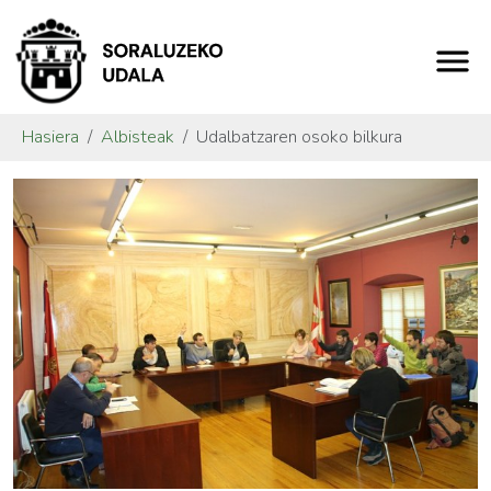
Hasiera
Albisteak
Udalbatzaren osoko bilkura