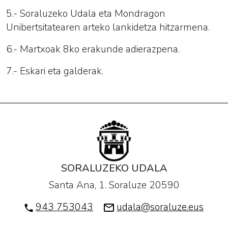
5.- Soraluzeko Udala eta Mondragon
Unibertsitatearen arteko lankidetza hitzarmena.
6.- Martxoak 8ko erakunde adierazpena.
7.- Eskari eta galderak.
SORALUZEKO UDALA
Santa Ana, 1. Soraluze 20590
943 753043
udala@soraluze.eus