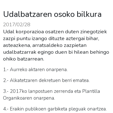
Udalbatzaren osoko bilkura
2017/02/28
Udal korporazioa osatzen duten zinegotziek
zazpi puntu izango dituzte aztergai bihar,
asteazkena, arratsaldeko zazpietan
udalbatzarrak egingo duen bi hilean behingo
ohiko batzarrean.
1.- Aurreko aktaren onarpena.
2.- Alkatetzaren dekretuen berri ematea.
3.- 2017ko lanpostuen zerrenda eta Plantilla
Organikoaren onarpena.
4.- Eraikin publikoen garbiketa pleguak onartzea.