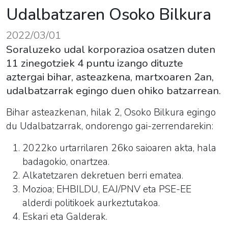
Udalbatzaren Osoko Bilkura
2022/03/01
Soraluzeko udal korporazioa osatzen duten
11 zinegotziek 4 puntu izango dituzte
aztergai bihar, asteazkena, martxoaren 2an,
udalbatzarrak egingo duen ohiko batzarrean.
Bihar asteazkenan, hilak 2, Osoko Bilkura egingo
du Udalbatzarrak, ondorengo gai-zerrendarekin:
2022ko urtarrilaren 26ko saioaren akta, hala
badagokio, onartzea.
Alkatetzaren dekretuen berri ematea.
Mozioa; EHBILDU, EAJ/PNV eta PSE-EE
alderdi politikoek aurkeztutakoa.
Eskari eta Galderak.