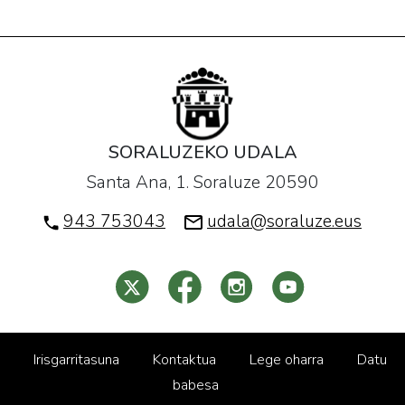
SORALUZEKO UDALA
Santa Ana, 1. Soraluze 20590
943 753043
udala@soraluze.eus
Irisgarritasuna
Kontaktua
Lege oharra
Datu
babesa