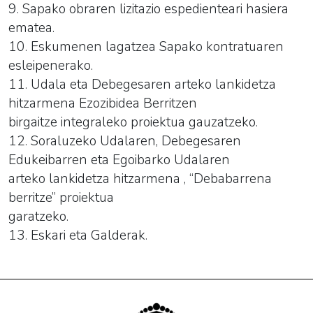
9. Sapako obraren lizitazio espedienteari hasiera
ematea.
10. Eskumenen lagatzea Sapako kontratuaren
esleipenerako.
11. Udala eta Debegesaren arteko lankidetza
hitzarmena Ezozibidea Berritzen
birgaitze integraleko proiektua gauzatzeko.
12. Soraluzeko Udalaren, Debegesaren
Edukeibarren eta Egoibarko Udalaren
arteko lankidetza hitzarmena , “Debabarrena
berritze” proiektua
garatzeko.
13. Eskari eta Galderak.