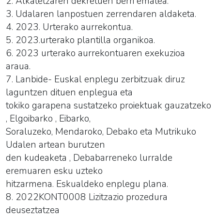
2. Alkatetzaren dekretuen berri ematea.
3. Udalaren lanpostuen zerrendaren aldaketa.
4. 2023. Urterako aurrekontua.
5. 2023.urterako plantilla organikoa.
6. 2023 urterako aurrekontuaren exekuzioa
araua.
7. Lanbide- Euskal enplegu zerbitzuak diruz
laguntzen dituen enplegua eta
tokiko garapena sustatzeko proiektuak gauzatzeko
, Elgoibarko , Eibarko,
Soraluzeko, Mendaroko, Debako eta Mutrikuko
Udalen artean burutzen
den kudeaketa , Debabarreneko lurralde
eremuaren esku uzteko
hitzarmena. Eskualdeko enplegu plana.
8. 2022KONT0008 Lizitzazio prozedura
deuseztatzea