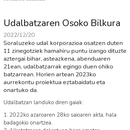
Udalbatzaren Osoko Bilkura
2022/12/20
Soraluzeko udal korporazioa osatzen duten
11 zinegotziek hamahiru puntu izango dituzte
aztergai bihar, asteazkena, abenduaren
21ean, udalbatzarrak egingo duen ohiko
batzarrean. Horien artean 2023ko
aurrekontu proiektua eztabaidatu eta
onartuko da.
Udalbatzan landuko diren gaiak:
1. 2022ko azaroaren 28ko saioaren akta, hala
badagokio onartzea.