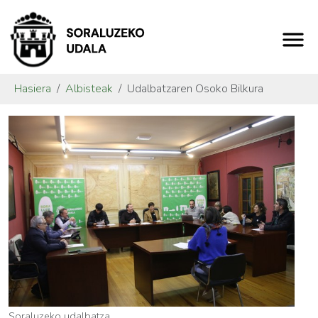
Hasiera
Albisteak
Udalbatzaren Osoko Bilkura
Soraluzeko udalbatza.