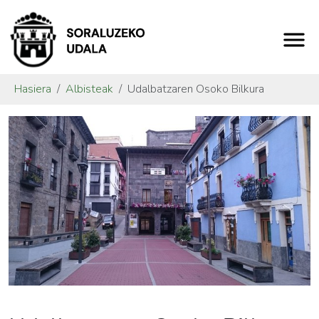
Hasiera
Albisteak
Udalbatzaren Osoko Bilkura