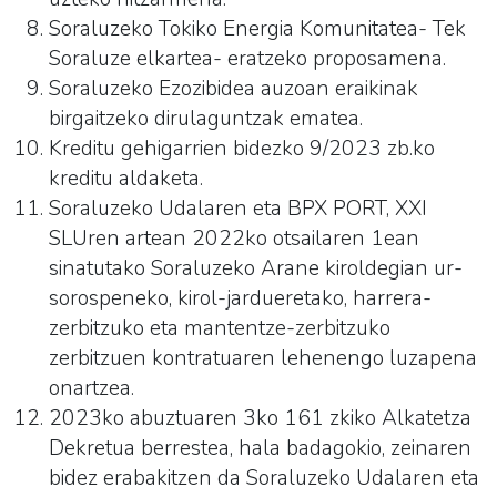
Soraluzeko Tokiko Energia Komunitatea- Tek
Soraluze elkartea- eratzeko proposamena.
Soraluzeko Ezozibidea auzoan eraikinak
birgaitzeko dirulaguntzak ematea.
Kreditu gehigarrien bidezko 9/2023 zb.ko
kreditu aldaketa.
Soraluzeko Udalaren eta BPX PORT, XXI
SLUren artean 2022ko otsailaren 1ean
sinatutako Soraluzeko Arane kiroldegian ur-
sorospeneko, kirol-jardueretako, harrera-
zerbitzuko eta mantentze-zerbitzuko
zerbitzuen kontratuaren lehenengo luzapena
onartzea.
2023ko abuztuaren 3ko 161 zkiko Alkatetza
Dekretua berrestea, hala badagokio, zeinaren
bidez erabakitzen da Soraluzeko Udalaren eta