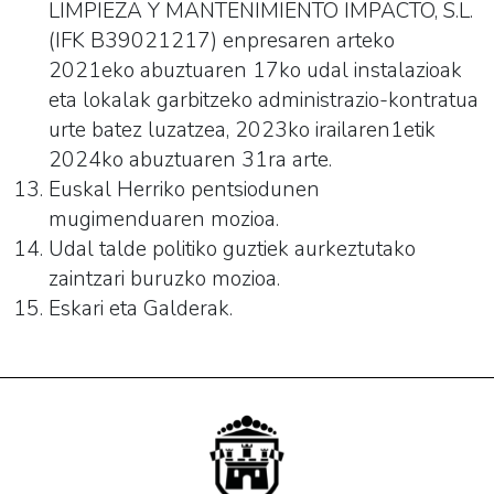
LIMPIEZA Y MANTENIMIENTO IMPACTO, S.L.
(IFK B39021217) enpresaren arteko
2021eko abuztuaren 17ko udal instalazioak
eta lokalak garbitzeko administrazio-kontratua
urte batez luzatzea, 2023ko irailaren1etik
2024ko abuztuaren 31ra arte.
Euskal Herriko pentsiodunen
mugimenduaren mozioa.
Udal talde politiko guztiek aurkeztutako
zaintzari buruzko mozioa.
Eskari eta Galderak.