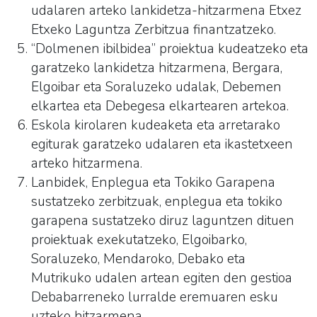
udalaren arteko lankidetza-hitzarmena Etxez
Etxeko Laguntza Zerbitzua finantzatzeko.
“Dolmenen ibilbidea” proiektua kudeatzeko eta
garatzeko lankidetza hitzarmena, Bergara,
Elgoibar eta Soraluzeko udalak, Debemen
elkartea eta Debegesa elkartearen artekoa.
Eskola kirolaren kudeaketa eta arretarako
egiturak garatzeko udalaren eta ikastetxeen
arteko hitzarmena.
Lanbidek, Enplegua eta Tokiko Garapena
sustatzeko zerbitzuak, enplegua eta tokiko
garapena sustatzeko diruz laguntzen dituen
proiektuak exekutatzeko, Elgoibarko,
Soraluzeko, Mendaroko, Debako eta
Mutrikuko udalen artean egiten den gestioa
Debabarreneko lurralde eremuaren esku
uzteko hitzarmena.