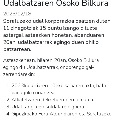
Udalbatzaren Osoko Bilkura
2023/12/18
Soraluzeko udal korporazioa osatzen duten
11 zinegotziek 15 puntu izango dituzte
aztergai, asteazken honetan, abenduaren
20an, udalbatzarrak egingo duen ohiko
batzarrean.
Asteazkenean, hilaren 20an, Osoko Bilkura
egingo du Udalbatzarrak, ondorengo gai-
zerrendarekin:
2023ko urriaren 10eko saioaren akta, hala
badagokio onartzea.
Alkatetzaren dekretuen berri ematea.
Udal langileen soldataren igoera.
Gipuzkoako Foru Aldundiaren eta Soraluzeko