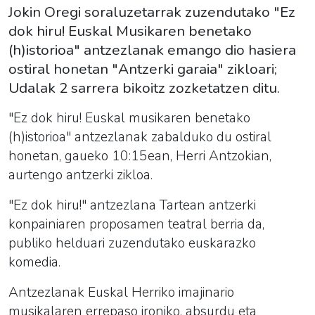
Jokin Oregi soraluzetarrak zuzendutako "Ez
dok hiru! Euskal Musikaren benetako
(h)istorioa" antzezlanak emango dio hasiera
ostiral honetan "Antzerki garaia" zikloari;
Udalak 2 sarrera bikoitz zozketatzen ditu.
"Ez dok hiru! Euskal musikaren benetako
(h)istorioa" antzezlanak zabalduko du ostiral
honetan, gaueko 10:15ean, Herri Antzokian,
aurtengo antzerki zikloa.
"Ez dok hiru!" antzezlana Tartean antzerki
konpainiaren proposamen teatral berria da,
publiko helduari zuzendutako euskarazko
komedia.
Antzezlanak Euskal Herriko imajinario
musikalaren errepaso ironiko, absurdu eta