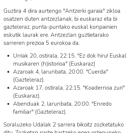
Guztira 4 dira aurtengo "Antzerki garaia" zikloa
osatzen duten antzezlanak, bi euskaraz eta bi
gazteleraz, punta-puntako euskal konpainien
eskutik laurak ere. Antzezlan guztietarako
sarreren prezioa 5 eurokoa da.
Urriak 20, ostirala, 22:15. "Ez dok hiru! Euskal
musikaren (h)istorioa" (Euskaraz)
Azaroak 4, larunbata, 20:00. "Cuerda"
(Gazteleraz).
Azaroak 17, ostirala, 22:15. "Koadernoa zuri"
(Euskaraz).
Abenduak 2, larunbata, 20:00. "Enredo
familiar" (Gazteleraz).
Soraluzeko Udalak 2 sarrera bikoitz zozketatuko
ditu. Zozketan parte hartzeko epea osteguneko