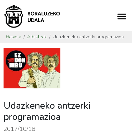
Hasiera
Albisteak
Udazkeneko antzerki programazioa
Udazkeneko antzerki
programazioa
2017/10/18