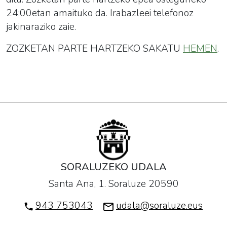
24:00etan amaituko da. Irabazleei telefonoz
jakinaraziko zaie.
ZOZKETAN PARTE HARTZEKO SAKATU
HEMEN
.
SORALUZEKO UDALA
Santa Ana, 1. Soraluze 20590
943 753043
udala@soraluze.eus