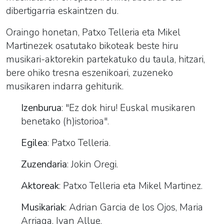
dibertigarria eskaintzen du.
Oraingo honetan, Patxo Telleria eta Mikel
Martinezek osatutako bikoteak beste hiru
musikari-aktorekin partekatuko du taula, hitzari,
bere ohiko tresna eszenikoari, zuzeneko
musikaren indarra gehiturik.
Izenburua
: "Ez dok hiru! Euskal musikaren
benetako (h)istorioa".
Egilea
: Patxo Telleria.
Zuzendaria
: Jokin Oregi.
Aktoreak
: Patxo Telleria eta Mikel Martinez.
Musikariak
: Adrian Garcia de los Ojos, Maria
Arriaga, Ivan Allue.