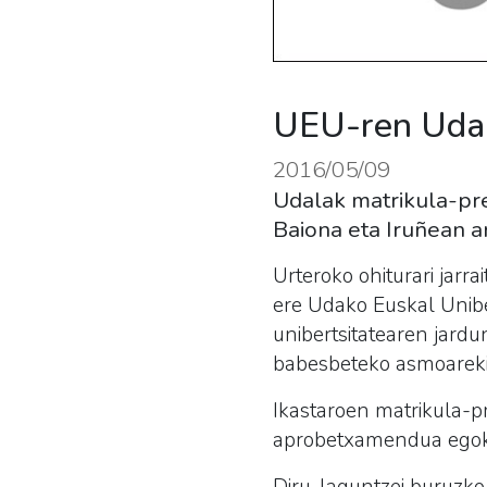
UEU-ren Udak
2016/05/09
Udalak matrikula-pre
Baiona eta Iruñean a
Urteroko ohiturari jarr
ere Udako Euskal Unibe
unibertsitatearen jard
babesbeteko asmoareki
Ikastaroen matrikula-p
aprobetxamendua egokia