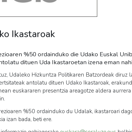
o Ikastaroak
zioaren %50 ordainduko die Udako Euskal Unibe
ntolatu dituen Uda Ikastaroetan izena eman nahi 
aituz, Udaleko Hizkuntza Politikaren Batzordeak diruz
rtsitateak antolatu dituen Udako Ikastaroak, erakun
unean euskararen presentzia areagotze aldera aurrer
n.
rezioaren %50 ordainduko du Udalak, ikastaroari dag
 izan bada, beti ere.