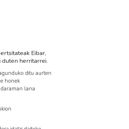
rtsitateak Eibar,
duten herritarrei.
 lagunduko ditu aurten
de honek
a daraman lana
okion