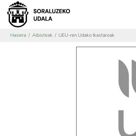
Hasiera
Albisteak
UEU-ren Udako Ikastaroak