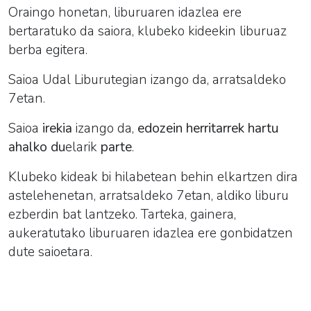
Oraingo honetan, liburuaren idazlea ere
bertaratuko da saiora, klubeko kideekin liburuaz
berba egitera.
Saioa Udal Liburutegian izango da, arratsaldeko
7etan.
Saioa
irekia
izango da,
edozein herritarrek hartu
ahalko du
elarik
parte
.
Klubeko kideak
bi hilabetean behin elkartzen dira
astelehenetan, arratsaldeko 7etan, aldiko liburu
ezberdin bat lantzeko. Tarteka, gainera,
aukeratutako liburuaren idazlea ere gonbidatzen
dute saioetara.