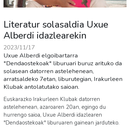
Literatur solasaldia Uxue
Alberdi idazlearekin
2023/11/17
Uxue Alberdi elgoibartarra
"Dendaostekoak" liburuari buruz arituko da
solasean datorren astelehenean,
arratsaldeko 7etan, liburutegian, Irakurleen
Klubak antolatutako saioan.
Euskarazko
Irakurleen
Kluba
k datorren
astelehenean, azaroaren 20an, egingo du
hurrengo saioa, Uxue Alberdi idazlearen
"Dendaostekoak" liburuaren gainean jarduteko.