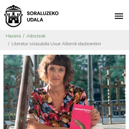
Hasiera
Albisteak
Literatur solasaldia Uxue Alberdi idazlearekin