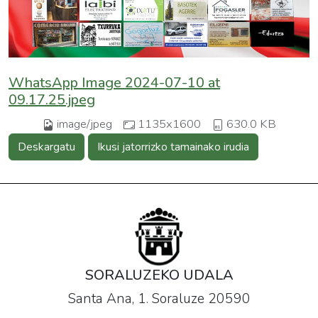
WhatsApp Image 2024-07-10 at
09.17.25.jpeg
image/jpeg
1135x1600
630.0 KB
Deskargatu
Ikusi jatorrizko tamainako irudia
SORALUZEKO UDALA
Santa Ana, 1. Soraluze 20590