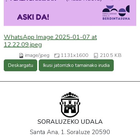
WhatsApp Image 2025-01-07 at
12.22.09.jpeg
image/jpeg
1131x1600
210.5 KB
Deskargatu
Ikusi jatorrizko tamainako irudia
SORALUZEKO UDALA
Santa Ana, 1. Soraluze 20590