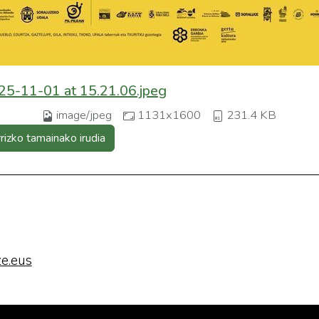
5-11-01 at 15.21.06.jpeg
image/jpeg
1131x1600
231.4 KB
rrizko tamainako irudia
e.eus