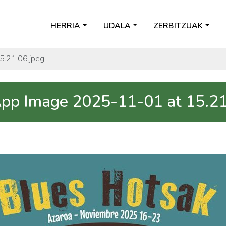
HERRIA
UDALA
ZERBITZUAK
.21.06.jpeg
p Image 2025-11-01 at 15.21