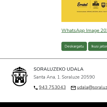
WhatsApp Image 202
Deskargatu
Ikusi jato
SORALUZEKO UDALA
Santa Ana, 1. Soraluze 20590
943 753043
udala@soraluz