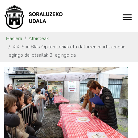
Hasiera
Albisteak
XIX. San Blas Opilen Lehiaketa datorren martitzenean
egingo da, otsailak 3, egingo da