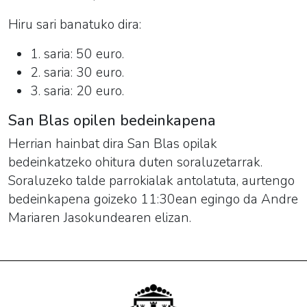
Hiru sari banatuko dira:
1. saria: 50 euro.
2. saria: 30 euro.
3. saria: 20 euro.
San Blas opilen bedeinkapena
Herrian hainbat dira San Blas opilak
bedeinkatzeko ohitura duten soraluzetarrak.
Soraluzeko talde parrokialak antolatuta, aurtengo
bedeinkapena goizeko 11:30ean egingo da Andre
Mariaren Jasokundearen elizan.