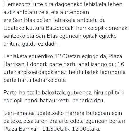
Hemezortzi urte dira dagoeneko lehiaketa lehen
aldiz antolatu zela, eta
aurtengoan
ere
San
Blas
opilen lehiaketa antolatu du
Udaleko Kultura Batzordeak, herriko opilik onenak
saritzeko eta
San
Blas
egunean opilak egiteko
ohitura galdu ez dadin.
Lehiaketa eguerdiko 12:00etan egingo da, Plaza
Barrixan. Edonork parte hartu ahal izango du; 16
urtez azpikoei dagokienez, heldu batek lagunduta
parte hartu beharko dute.
Parte-hartzaile bakoitzak, gutxienez, hiru opil txiki
edo opil handi bat aurkeztu beharko ditu.
Izen-ematea udaletxeko Harrera Bulegoan egin
daiteke, otsailaren 2ra arte edota egunean bertan,
Plaza Barrixan, 11:30etatik 12:00etara.