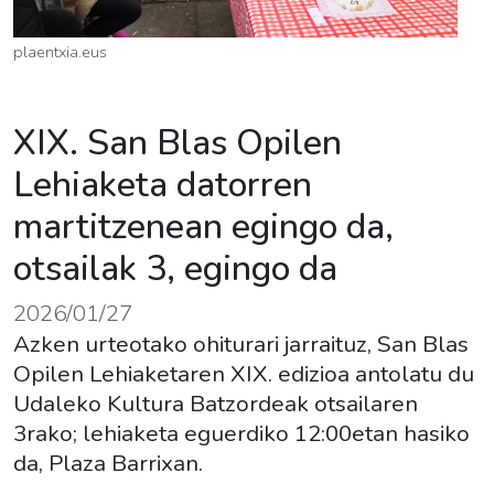
plaentxia.eus
XIX. San Blas Opilen
Lehiaketa datorren
martitzenean egingo da,
otsailak 3, egingo da
2026/01/27
Azken urteotako ohiturari jarraituz, San Blas
Opilen Lehiaketaren XIX. edizioa antolatu du
Udaleko Kultura Batzordeak otsailaren
3rako; lehiaketa eguerdiko 12:00etan hasiko
da, Plaza Barrixan.