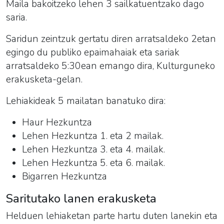
Maila bakoitzeko lehen 3 sailkatuentzako dago
saria.
Saridun zeintzuk gertatu diren arratsaldeko 2etan
egingo du publiko epaimahaiak eta sariak
arratsaldeko 5:30ean emango dira, Kulturguneko
erakusketa-gelan.
Lehiakideak 5 mailatan banatuko dira:
Haur Hezkuntza
Lehen Hezkuntza 1. eta 2 mailak.
Lehen Hezkuntza 3. eta 4. mailak.
Lehen Hezkuntza 5. eta 6. mailak.
Bigarren Hezkuntza
Saritutako lanen erakusketa
Helduen
lehiaketa
n parte hartu duten lanekin eta