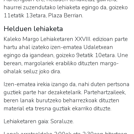
haurrei zuzendutako
lehiaketa
egingo da, goizeko
11etatik 13etara, Plaza Berrian.
Helduen
lehiaketa
Kaleko Margo Lehiaketa
ren XXVIII. edizioan parte
hartu ahal izateko izen-ematea Udaletxean
egingo da igandean, goizeko 9etatik 10etara. Une
berean,
margo
lariek erabiliko dituzten
margo
-
oihalak seiluz joko dira.
Izen-ematea irekia izango da, nahi duten pertsona
guztiek parte har dezaketelarik. Partehartzaileek,
beren lanak burutzeko beharrezkoak dituzten
material eta tresna guztiak ekarriko dituzte.
Lehiaketa
ren gaia: Soraluze.