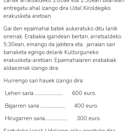
Lanak arratsaldeko 2:00ak eta 2:30ean bitartean
entregatu ahal izango dira Udal Kiroldegiko
erakusketa aretoan.
Gai den epaimahai batek aukeratuko ditu lanik
onenak. Erabakia igandean bertan, arratsaldeko
5:30ean, emango da jakitera eta, jarraian sari
banaketa egingo delarik Kulturguneko
erakusketa-aretoan. Epaimahaiaren erabakiak
aldaezinak izango dira.
Hurrengo sari hauek izango dira:
Lehen saria ................................ 600 euro.
Bigarren saria ............................ 400 euro.
Hirugarren saria.......................... 300 euro.