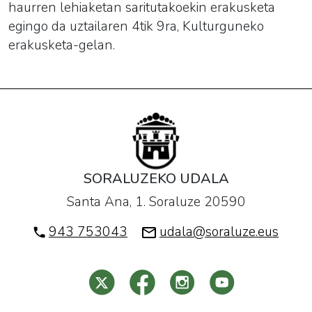
haurren
lehiaketa
n saritutakoekin erakusketa
egingo da uztailaren 4tik 9ra, Kulturguneko
erakusketa-gelan.
SORALUZEKO UDALA
Santa Ana, 1. Soraluze 20590
943 753043
udala@soraluze.eus