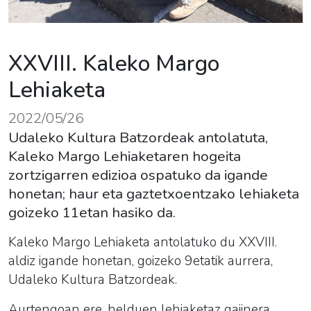
XXVIII. Kaleko Margo
Lehiaketa
2022/05/26
Udaleko Kultura Batzordeak antolatuta,
Kaleko Margo Lehiaketaren hogeita
zortzigarren edizioa ospatuko da igande
honetan; haur eta gaztetxoentzako lehiaketa
goizeko 11etan hasiko da.
Kaleko
Margo
Lehiaketa
antolatuko du XXVIII.
aldiz igande honetan, goizeko 9etatik aurrera,
Udaleko Kultura Batzordeak.
Aurtengoan ere, helduen
lehiaketa
z gaiinera,