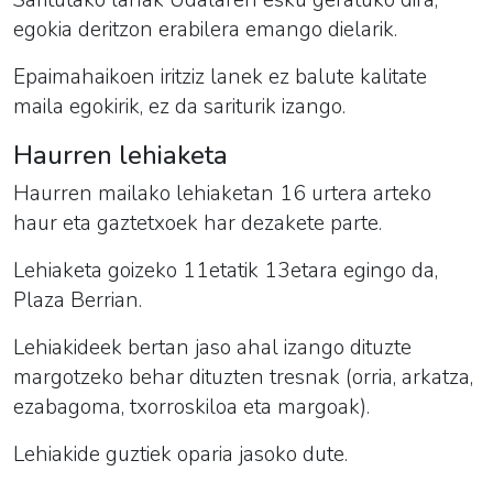
Saritutako lanak Udalaren esku geratuko dira,
egokia deritzon erabilera emango dielarik.
Epaimahaikoen iritziz lanek ez balute kalitate
maila egokirik, ez da sariturik izango.
Haurren
lehiaketa
Haurren mailako
lehiaketa
n 16 urtera arteko
haur eta gaztetxoek har dezakete parte.
Lehiaketa
goizeko 11etatik 13etara egingo da,
Plaza Berrian.
Lehiakideek bertan jaso ahal izango dituzte
margo
tzeko behar dituzten tresnak (orria, arkatza,
ezabagoma, txorroskiloa eta
margo
ak).
Lehiakide guztiek oparia jasoko dute.