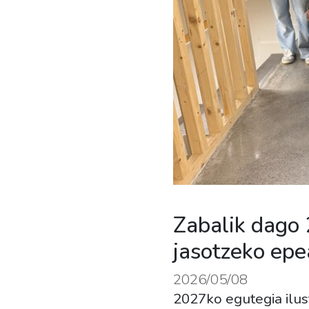
Zabalik dago 
jasotzeko epe
2026/05/08
2027ko egutegia ilust