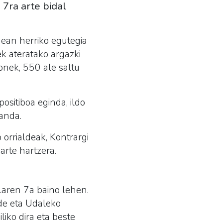
 7ra arte bidal
nean herriko egutegia
ek ateratako argazki
onek, 550 ale saltu
ositiboa eginda, ildo
manda.
 orrialdeak, Kontrargi
arte hartzera.
laren 7a baino lehen.
ide eta Udaleko
liko dira eta beste