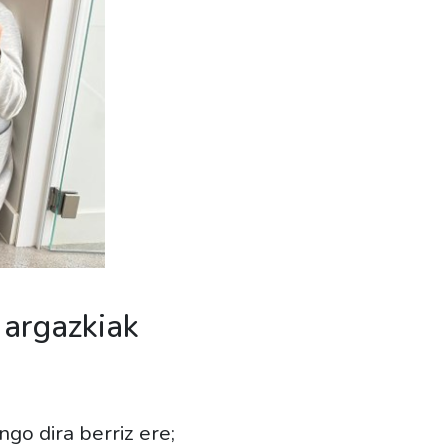
 argazkiak
go dira berriz ere;