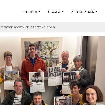
HERRIA
UDALA
ZERBITZUAK
ritarren argazkiak jasotzeko epea