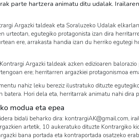
rrak parte hartzera animatu ditu udalak. Irailaren
trargi Argazki taldeak eta Soraluzeko Udalak elkarla
n urteotan, egutegiko protagonista izan dira herritarr
rtean ere, arrakasta handia izan du herriko egutegi h
ontrargi Argazki taldeak azken edizioaren balorazio p
urtengoan ere; herritarren argazkiei protagonismoa e
entu nahiz leku bereziz ilustratuko dituzte egutegiko
 batera. Hori dela eta, herritarrak animatu nahi dira p
eko modua eta epea
era bidali beharko dira: kontrargiAK@gmail.com, irai
rgazkien artetik, 10 aukeratuko dituzte Kontrargiko k
 argazki bana portada eta kontraportada osatzeko erabi