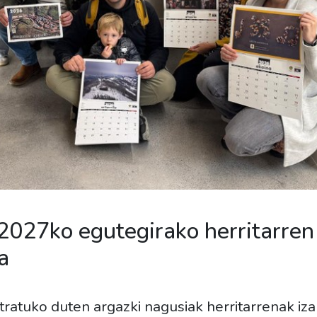
2027ko egutegirako herritarren
a
ratuko duten argazki nagusiak herritarrenak izan