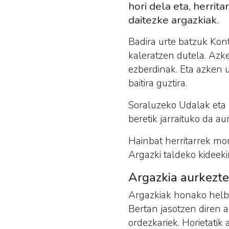
hori dela eta, herrita
daitezke argazkiak.
Badira urte batzuk Kon
kaleratzen dutela. Azke
ezberdinak. Eta azken u
baitira guztira.
Soraluzeko Udalak eta K
beretik jarraituko da a
Hainbat herritarrek mom
Argazki taldeko kideekin
Argazkia aurkezt
Argazkiak honako helbid
Bertan jasotzen diren a
ordezkariek. Horietatik