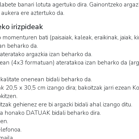
 hilabete banari lotuta agertuko dira. Gainontzeko arga
 aukera ere aztertuko da.
ko irizpideak
momenturen bati (paisaiak, kaleak, eraikinak, jaiak, k
zan beharko da.
ateratako argazkia izan beharko da.
lean (4x3 formatuan) ateratakoa izan beharko da (arg
 kalitate onenean bidali beharko da.
k 20,5 x 30,5 cm izango dira; bakoitzak jarri ezean K
kitzen.
tzak gehienez ere bi argazki bidali ahal izango ditu.
ra honako DATUAK bidali beharko dira.
zen.
lefonoa.
maila.