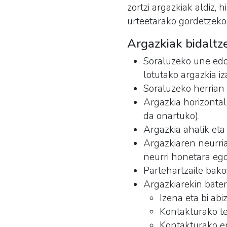
zortzi argazkiak aldiz,
urteetarako gordetzeko
Argazkiak bidaltze
Soraluzeko une edo 
lotutako argazkia i
Soraluzeko herrian 
Argazkia horizonta
da onartuko).
Argazkia ahalik eta
Argazkiaren neurria
neurri honetara ego
Partehartzaile bakoi
Argazkiarekin bate
Izena eta bi abi
Kontakturako te
Kontakturako e