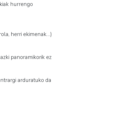
zkiak hurrengo
irola, herri ekimenak…)
azki panoramikorik ez
ontrargi arduratuko da