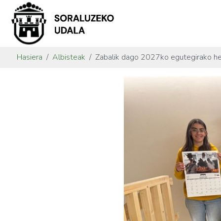
Hasiera
Albisteak
Zabalik dago 2027ko egutegirako her