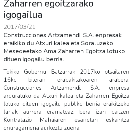
Zaharren egoitzarako
igogailua
2017/03/21
Construcciones Artzamendi, S.A. enpresak
eraikiko du Atxuri kalea eta Soraluzeko
Mesedeetako Ama Zaharren Egoitza lotuko
dituen igogailu berria.
Tokiko Gobernu Batzarrak 2017ko otsailaren
16ko bileran erabakitakoaren arabera,
Construcciones Artzamendi, S.A. enpresa
arduratuko da Atxuri kalea eta Zaharren Egoitza
lotuko dituen igogailu publiko berria eraikitzeko
lanak aurrera eramateaz, bera izan baitzen
Kontratazio Mahaiaren esanetan eskaintza
onuragarriena aurkeztu zuena.