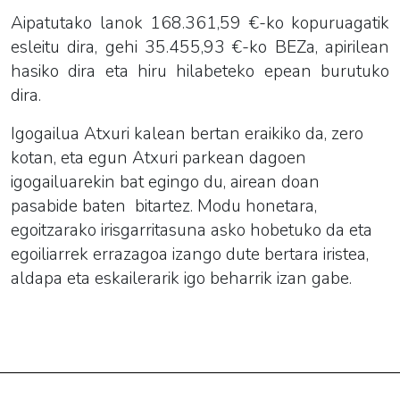
Aipatutako lanok 168.361,59 €-ko kopuruagatik
esleitu dira, gehi 35.455,93 €-ko BEZa, apirilean
hasiko dira eta hiru hilabeteko epean burutuko
dira.
Igogailua Atxuri kalean bertan eraikiko da, zero
kotan, eta egun Atxuri parkean dagoen
igogailuarekin bat egingo du, airean doan
pasabide baten bitartez. Modu honetara,
egoitzarako irisgarritasuna asko hobetuko da eta
egoiliarrek errazagoa izango dute bertara iristea,
aldapa eta eskailerarik igo beharrik izan gabe.