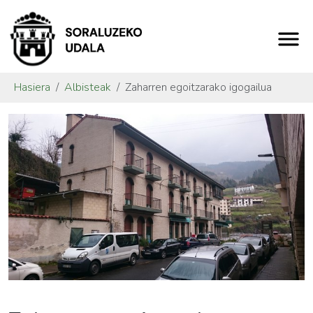
Hasiera
Albisteak
Zaharren egoitzarako igogailua