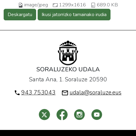
image/jpeg
1299x1616
689.0 KB
Deskargatu
Ikusi jatorrizko tamainako irudia
SORALUZEKO UDALA
Santa Ana, 1. Soraluze 20590
943 753043
udala@soraluze.eus