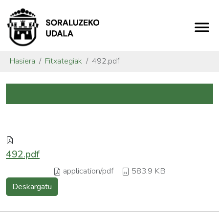
Hasiera
Fitxategiak
492.pdf
492.pdf
application/pdf
583.9 KB
Deskargatu