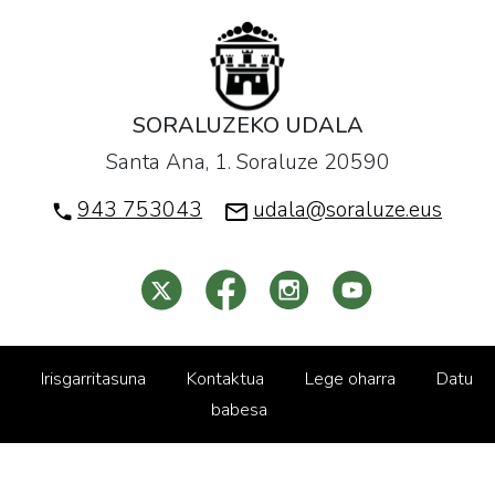
SORALUZEKO UDALA
Santa Ana, 1. Soraluze 20590
943 753043
udala@soraluze.eus
Irisgarritasuna
Kontaktua
Lege oharra
Datu
babesa