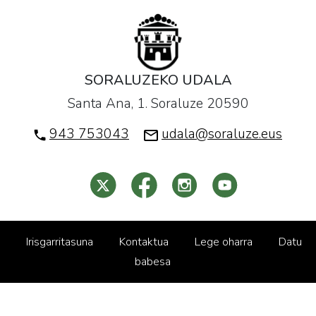
SORALUZEKO UDALA
Santa Ana, 1. Soraluze 20590
943 753043
udala@soraluze.eus
Irisgarritasuna
Kontaktua
Lege oharra
Datu
babesa