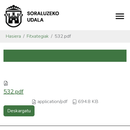
Hasiera
Fitxategiak
532.pdf
532.pdf
application/pdf
694.8 KB
Deskargatu