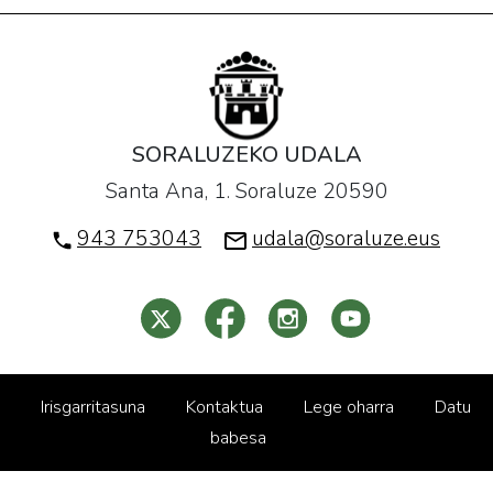
SORALUZEKO UDALA
Santa Ana, 1. Soraluze 20590
943 753043
udala@soraluze.eus
Irisgarritasuna
Kontaktua
Lege oharra
Datu
babesa