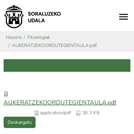
Hasiera
Fitxategiak
AUKERATZEKOORDUTEGIENTAULA.pdf
AUKERATZEKOORDUTEGIENTAULA.pdf
application/pdf
36.3 KB
Deskargatu