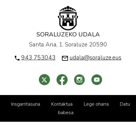
SORALUZEKO UDALA
Santa Ana, 1. Soraluze 20590
943 753043
udala@soraluze.eus
Irisgarritasuna
Kontaktua
Lege oharra
Datu
babesa