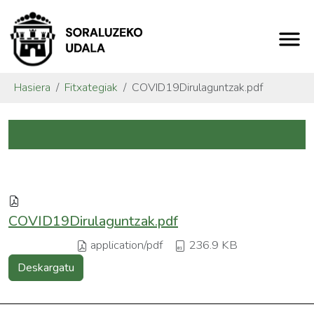
Hasiera
Fitxategiak
COVID19Dirulaguntzak.pdf
COVID19Dirulaguntzak.pdf
application/pdf
236.9 KB
Deskargatu