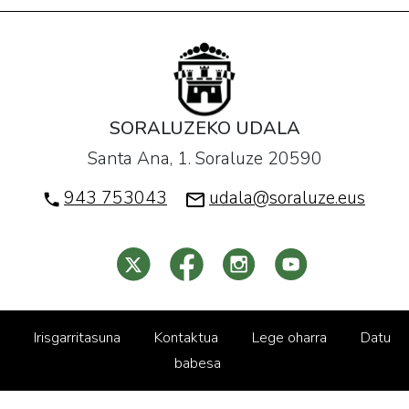
SORALUZEKO UDALA
Santa Ana, 1. Soraluze 20590
943 753043
udala@soraluze.eus
Irisgarritasuna
Kontaktua
Lege oharra
Datu
babesa