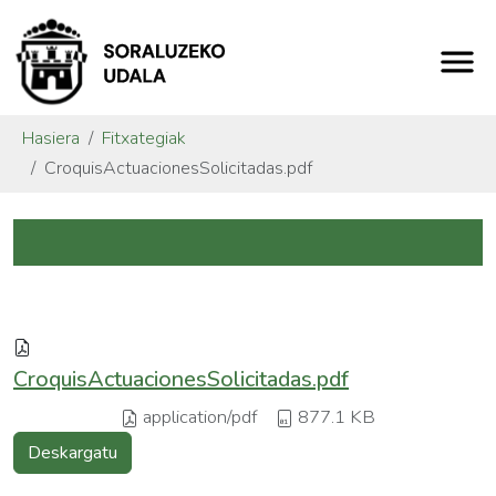
Hasiera
Fitxategiak
CroquisActuacionesSolicitadas.pdf
CroquisActuacionesSolicitadas.pdf
application/pdf
877.1 KB
Deskargatu