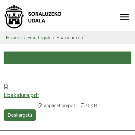
Hasiera
Fitxategiak
Ebakidura.pdf
Ebakidura.pdf
application/pdf
0 KB
Deskargatu