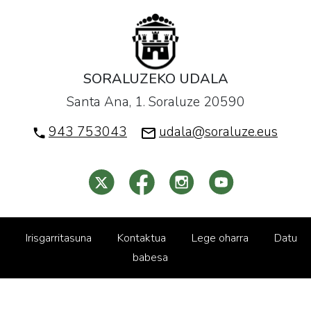
SORALUZEKO UDALA
Santa Ana, 1. Soraluze 20590
943 753043
udala@soraluze.eus
Irisgarritasuna
Kontaktua
Lege oharra
Datu
babesa