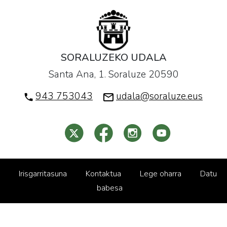
SORALUZEKO UDALA
Santa Ana, 1. Soraluze 20590
943 753043
udala@soraluze.eus
Irisgarritasuna
Kontaktua
Lege oharra
Datu
babesa