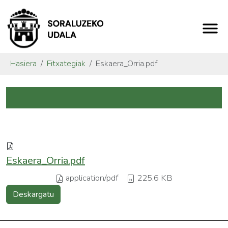
Hasiera
Fitxategiak
Eskaera_Orria.pdf
Eskaera_Orria.pdf
application/pdf
225.6 KB
Deskargatu