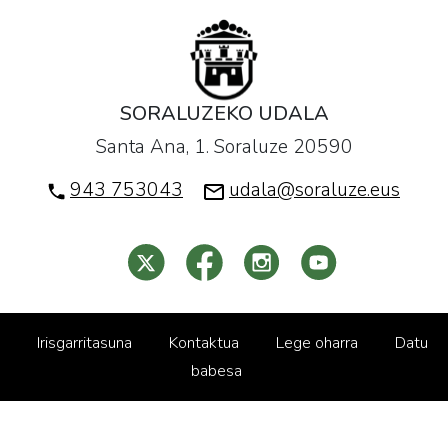
SORALUZEKO UDALA
Santa Ana, 1. Soraluze 20590
943 753043
udala@soraluze.eus
Irisgarritasuna
Kontaktua
Lege oharra
Datu
babesa