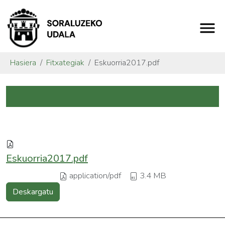
Hasiera
Fitxategiak
Eskuorria2017.pdf
Eskuorria2017.pdf
application/pdf
3.4 MB
Deskargatu