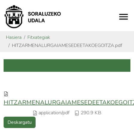
Hasiera
Fitxategiak
HITZARMENALURGAIAMESEDEETAKOEGOITZA.pdf
HITZARMENALURGAIAMESEDEETAKOEGOITZ
application/pdf
290.9 KB
Deskargatu