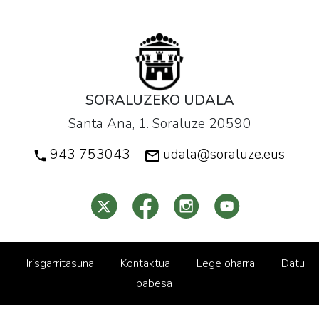
SORALUZEKO UDALA
Santa Ana, 1. Soraluze 20590
943 753043
udala@soraluze.eus
Irisgarritasuna
Kontaktua
Lege oharra
Datu
babesa