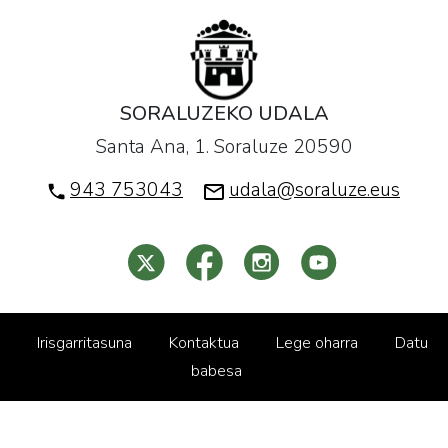
SORALUZEKO UDALA
Santa Ana, 1. Soraluze 20590
943 753043
udala@soraluze.eus
Irisgarritasuna
Kontaktua
Lege oharra
Datu
babesa