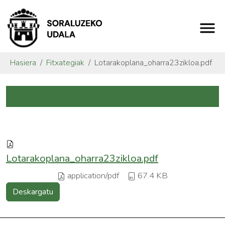
Hasiera
Fitxategiak
Lotarakoplana_oharra23zikloa.pdf
Lotarakoplana_oharra23zikloa.pdf
application/pdf
67.4 KB
Deskargatu