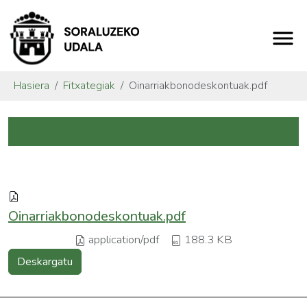
Hasiera
Fitxategiak
Oinarriakbonodeskontuak.pdf
Oinarriakbonodeskontuak.pdf
application/pdf
188.3 KB
Deskargatu