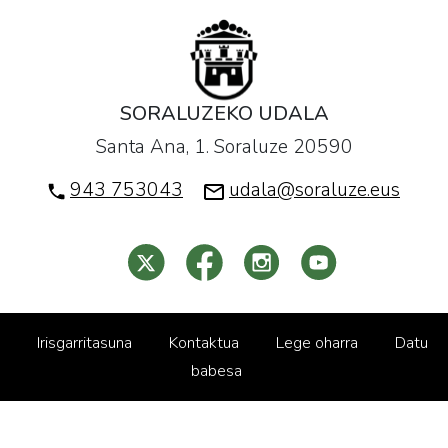
SORALUZEKO UDALA
Santa Ana, 1. Soraluze 20590
943 753043
udala@soraluze.eus
Irisgarritasuna
Kontaktua
Lege oharra
Datu
babesa