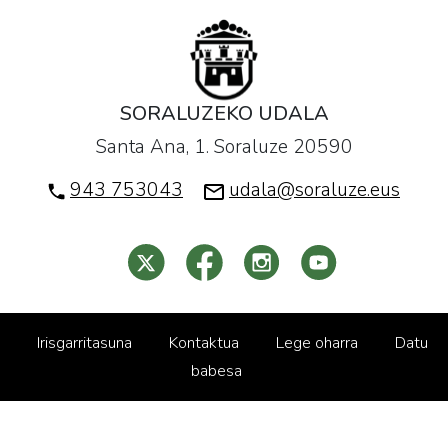
SORALUZEKO UDALA
Santa Ana, 1. Soraluze 20590
943 753043
udala@soraluze.eus
Irisgarritasuna
Kontaktua
Lege oharra
Datu
babesa