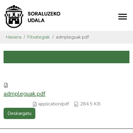
Hasiera
Fitxategiak
admpleguak.pdf
admpleguak.pdf
application/pdf
284.5 KB
Deskargatu