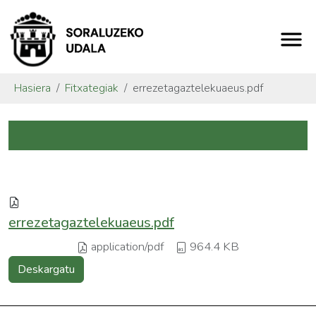
Hasiera
Fitxategiak
errezetagaztelekuaeus.pdf
errezetagaztelekuaeus.pdf
application/pdf
964.4 KB
Deskargatu