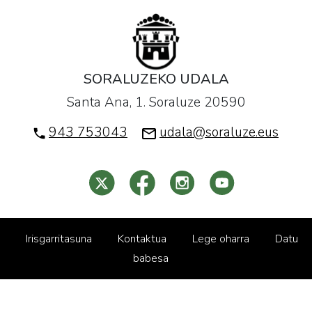
SORALUZEKO UDALA
Santa Ana, 1. Soraluze 20590
943 753043
udala@soraluze.eus
Irisgarritasuna
Kontaktua
Lege oharra
Datu
babesa