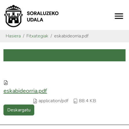
Hasiera
Fitxategiak
eskabideorria.pdf
eskabideorria.pdf
application/pdf
88.4 KB
Deskargatu