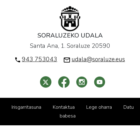
SORALUZEKO UDALA
Santa Ana, 1. Soraluze 20590
943 753043
udala@soraluze.eus
Irisgarritasuna
Kontaktua
Lege oharra
Datu
babesa